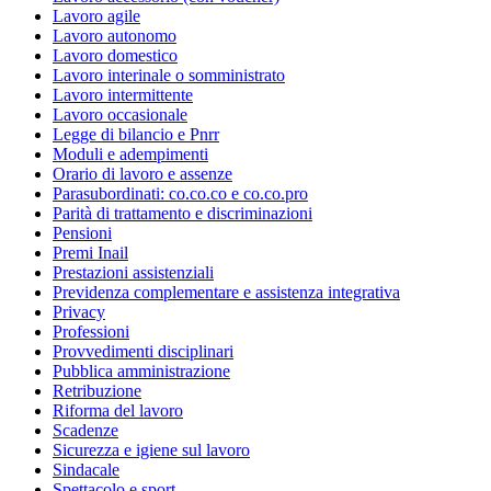
Lavoro agile
Lavoro autonomo
Lavoro domestico
Lavoro interinale o somministrato
Lavoro intermittente
Lavoro occasionale
Legge di bilancio e Pnrr
Moduli e adempimenti
Orario di lavoro e assenze
Parasubordinati: co.co.co e co.co.pro
Parità di trattamento e discriminazioni
Pensioni
Premi Inail
Prestazioni assistenziali
Previdenza complementare e assistenza integrativa
Privacy
Professioni
Provvedimenti disciplinari
Pubblica amministrazione
Retribuzione
Riforma del lavoro
Scadenze
Sicurezza e igiene sul lavoro
Sindacale
Spettacolo e sport