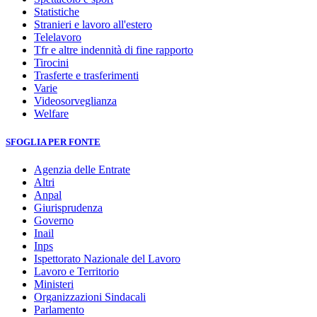
Statistiche
Stranieri e lavoro all'estero
Telelavoro
Tfr e altre indennità di fine rapporto
Tirocini
Trasferte e trasferimenti
Varie
Videosorveglianza
Welfare
SFOGLIA PER FONTE
Agenzia delle Entrate
Altri
Anpal
Giurisprudenza
Governo
Inail
Inps
Ispettorato Nazionale del Lavoro
Lavoro e Territorio
Ministeri
Organizzazioni Sindacali
Parlamento