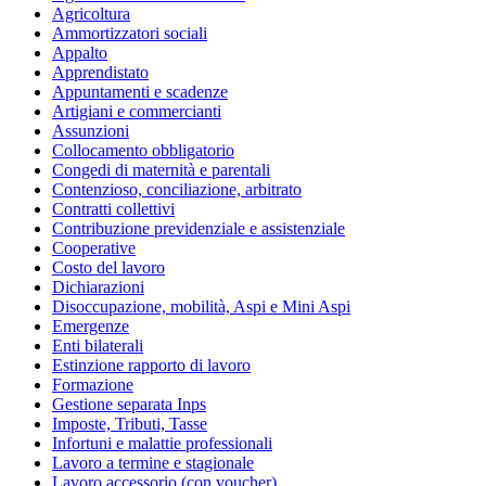
Agricoltura
Ammortizzatori sociali
Appalto
Apprendistato
Appuntamenti e scadenze
Artigiani e commercianti
Assunzioni
Collocamento obbligatorio
Congedi di maternità e parentali
Contenzioso, conciliazione, arbitrato
Contratti collettivi
Contribuzione previdenziale e assistenziale
Cooperative
Costo del lavoro
Dichiarazioni
Disoccupazione, mobilità, Aspi e Mini Aspi
Emergenze
Enti bilaterali
Estinzione rapporto di lavoro
Formazione
Gestione separata Inps
Imposte, Tributi, Tasse
Infortuni e malattie professionali
Lavoro a termine e stagionale
Lavoro accessorio (con voucher)