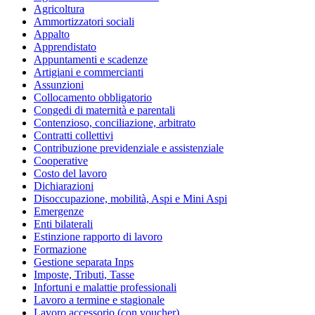
Agricoltura
Ammortizzatori sociali
Appalto
Apprendistato
Appuntamenti e scadenze
Artigiani e commercianti
Assunzioni
Collocamento obbligatorio
Congedi di maternità e parentali
Contenzioso, conciliazione, arbitrato
Contratti collettivi
Contribuzione previdenziale e assistenziale
Cooperative
Costo del lavoro
Dichiarazioni
Disoccupazione, mobilità, Aspi e Mini Aspi
Emergenze
Enti bilaterali
Estinzione rapporto di lavoro
Formazione
Gestione separata Inps
Imposte, Tributi, Tasse
Infortuni e malattie professionali
Lavoro a termine e stagionale
Lavoro accessorio (con voucher)