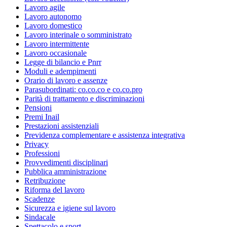
Lavoro agile
Lavoro autonomo
Lavoro domestico
Lavoro interinale o somministrato
Lavoro intermittente
Lavoro occasionale
Legge di bilancio e Pnrr
Moduli e adempimenti
Orario di lavoro e assenze
Parasubordinati: co.co.co e co.co.pro
Parità di trattamento e discriminazioni
Pensioni
Premi Inail
Prestazioni assistenziali
Previdenza complementare e assistenza integrativa
Privacy
Professioni
Provvedimenti disciplinari
Pubblica amministrazione
Retribuzione
Riforma del lavoro
Scadenze
Sicurezza e igiene sul lavoro
Sindacale
Spettacolo e sport