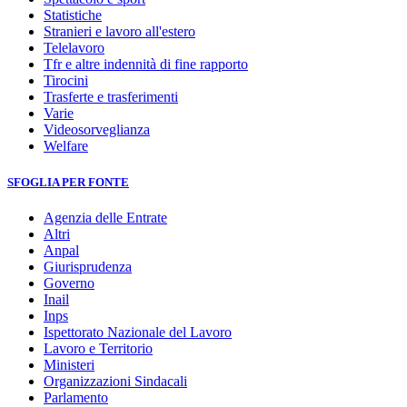
Statistiche
Stranieri e lavoro all'estero
Telelavoro
Tfr e altre indennità di fine rapporto
Tirocini
Trasferte e trasferimenti
Varie
Videosorveglianza
Welfare
SFOGLIA PER FONTE
Agenzia delle Entrate
Altri
Anpal
Giurisprudenza
Governo
Inail
Inps
Ispettorato Nazionale del Lavoro
Lavoro e Territorio
Ministeri
Organizzazioni Sindacali
Parlamento