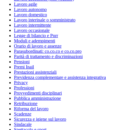
Lavoro agile
Lavoro autonomo
Lavoro domestico
Lavoro interinale o somministrato
Lavoro intermittente
Lavoro occasionale
Legge di bilancio e Pnrr
Moduli e adempimenti
Orario di lavoro e assenze
Parasubordinati: co.co.co e co.co.pro
Parità di trattamento e discriminazioni
Pensioni
Premi Inail
Prestazioni assistenziali
Previdenza complementare e assistenza integrativa
Privacy
Professioni
Provvedimenti disciplinari
Pubblica amministrazione
Retribuzione
Riforma del lavoro
Scadenze
Sicurezza e igiene sul lavoro
Sindacale
Spettacolo e sport