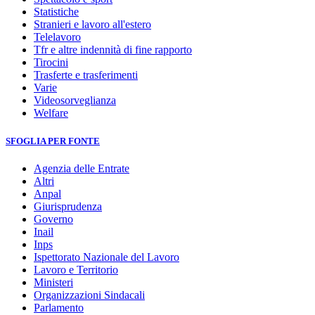
Statistiche
Stranieri e lavoro all'estero
Telelavoro
Tfr e altre indennità di fine rapporto
Tirocini
Trasferte e trasferimenti
Varie
Videosorveglianza
Welfare
SFOGLIA PER FONTE
Agenzia delle Entrate
Altri
Anpal
Giurisprudenza
Governo
Inail
Inps
Ispettorato Nazionale del Lavoro
Lavoro e Territorio
Ministeri
Organizzazioni Sindacali
Parlamento