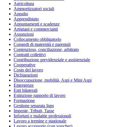
Agricoltura
Ammortizzatori sociali
Appalto
Apprendistato
Appuntamenti e scadenze
Artigiani e commercianti
Assunzioni
Collocamento obbligatorio
Congedi di maternità e parentali
Contenzioso, conciliazione, arbitrato
Contratti collettivi
Contribuzione previdenziale e assistenziale
Cooperative
Costo del lavoro
Dichiarazioni
Disoccupazione, mobilità, Aspi e Mini Aspi
Emergenze
Enti bilaterali
Estinzione rapporto di lavoro
Formazione
Gestione separata Inps
Imposte, Tributi, Tasse
Infortuni e malattie professionali
Lavoro a termine e stagionale
Lavoro accessorio (con voucher)