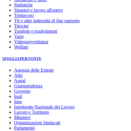
Statistiche
Stranieri e lavoro all'estero
Telelavoro
Tfr e altre indennità di fine rapporto
Tirocini
Trasferte e trasferimenti
Varie
Videosorveglianza
Welfare
SFOGLIA PER FONTE
Agenzia delle Entrate
Altri
Anpal
Giurisprudenza
Governo
Inail
Inps
Ispettorato Nazionale del Lavoro
Lavoro e Territorio
Ministeri
Organizzazioni Sindacali
Parlamento