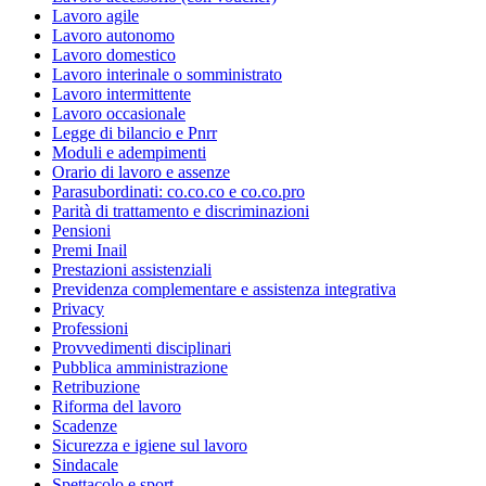
Lavoro agile
Lavoro autonomo
Lavoro domestico
Lavoro interinale o somministrato
Lavoro intermittente
Lavoro occasionale
Legge di bilancio e Pnrr
Moduli e adempimenti
Orario di lavoro e assenze
Parasubordinati: co.co.co e co.co.pro
Parità di trattamento e discriminazioni
Pensioni
Premi Inail
Prestazioni assistenziali
Previdenza complementare e assistenza integrativa
Privacy
Professioni
Provvedimenti disciplinari
Pubblica amministrazione
Retribuzione
Riforma del lavoro
Scadenze
Sicurezza e igiene sul lavoro
Sindacale
Spettacolo e sport