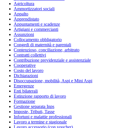
Agricoltura
Ammortizzatori sociali
Appalto
Apprendistato
Appuntamenti e scadenze
Artigiani e commercianti
Assunzioni
Collocamento obbligatorio
Congedi di maternità e parentali
Contenzioso, conciliazione, arbitrato
Contratti collettivi
Contribuzione previdenziale e assistenziale
Cooperative
Costo del lavoro
Dichiarazioni
Disoccupazione, mobilità, Aspi e Mini Aspi
Emergenze
Enti bilaterali
Estinzione rapporto di lavoro
Formazione
Gestione separata Inps
Imposte, Tributi, Tasse
Infortuni e malattie professionali
Lavoro a termine e stagionale
Lavoro accessorio (con voucher)