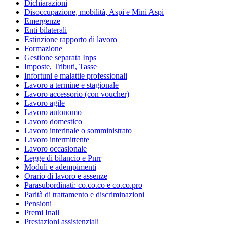
Dichiarazioni
Disoccupazione, mobilità, Aspi e Mini Aspi
Emergenze
Enti bilaterali
Estinzione rapporto di lavoro
Formazione
Gestione separata Inps
Imposte, Tributi, Tasse
Infortuni e malattie professionali
Lavoro a termine e stagionale
Lavoro accessorio (con voucher)
Lavoro agile
Lavoro autonomo
Lavoro domestico
Lavoro interinale o somministrato
Lavoro intermittente
Lavoro occasionale
Legge di bilancio e Pnrr
Moduli e adempimenti
Orario di lavoro e assenze
Parasubordinati: co.co.co e co.co.pro
Parità di trattamento e discriminazioni
Pensioni
Premi Inail
Prestazioni assistenziali