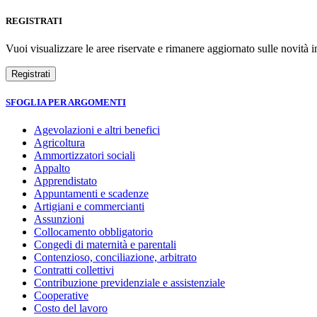
REGISTRATI
Vuoi visualizzare le aree riservate e rimanere aggiornato sulle novità in
SFOGLIA PER ARGOMENTI
Agevolazioni e altri benefici
Agricoltura
Ammortizzatori sociali
Appalto
Apprendistato
Appuntamenti e scadenze
Artigiani e commercianti
Assunzioni
Collocamento obbligatorio
Congedi di maternità e parentali
Contenzioso, conciliazione, arbitrato
Contratti collettivi
Contribuzione previdenziale e assistenziale
Cooperative
Costo del lavoro