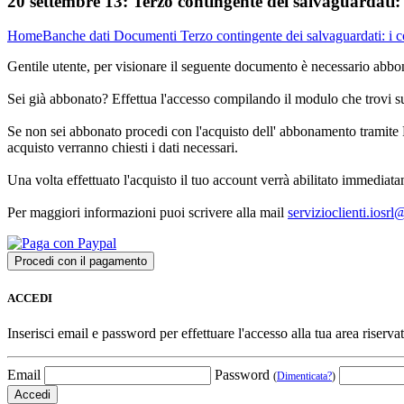
20 settembre 13:
Terzo contingente dei salvaguardati: 
Home
Banche dati
Documenti
Terzo contingente dei salvaguardati: i c
Gentile utente, per visionare il seguente documento è necessario abbon
Sei già abbonato? Effettua l'accesso compilando il modulo che trovi 
Se non sei abbonato procedi con l'acquisto dell' abbonamento tramite P
acquisto verranno chiesti i dati necessari.
Una volta effettuato l'acquisto il tuo account verrà abilitato immediata
Per maggiori informazioni puoi scrivere alla mail
servizioclienti.iosr
ACCEDI
Inserisci email e password per effettuare l'accesso alla tua area riservat
Email
Password
(
Dimenticata?
)