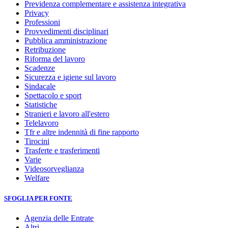
Previdenza complementare e assistenza integrativa
Privacy
Professioni
Provvedimenti disciplinari
Pubblica amministrazione
Retribuzione
Riforma del lavoro
Scadenze
Sicurezza e igiene sul lavoro
Sindacale
Spettacolo e sport
Statistiche
Stranieri e lavoro all'estero
Telelavoro
Tfr e altre indennità di fine rapporto
Tirocini
Trasferte e trasferimenti
Varie
Videosorveglianza
Welfare
SFOGLIA PER FONTE
Agenzia delle Entrate
Altri