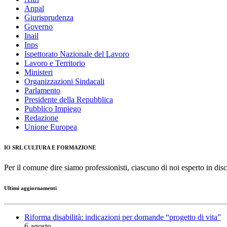
Anpal
Giurisprudenza
Governo
Inail
Inps
Ispettorato Nazionale del Lavoro
Lavoro e Territorio
Ministeri
Organizzazioni Sindacali
Parlamento
Presidente della Repubblica
Pubblico Impiego
Redazione
Unione Europea
IO SRL CULTURA E FORMAZIONE
Per il comune dire siamo professionisti, ciascuno di noi esperto in disc
Ultimi aggiornamenti
Riforma disabilità: indicazioni per domande “progetto di vita”
6 agosto