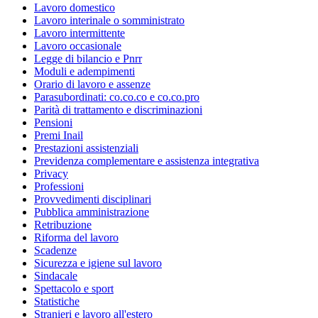
Lavoro domestico
Lavoro interinale o somministrato
Lavoro intermittente
Lavoro occasionale
Legge di bilancio e Pnrr
Moduli e adempimenti
Orario di lavoro e assenze
Parasubordinati: co.co.co e co.co.pro
Parità di trattamento e discriminazioni
Pensioni
Premi Inail
Prestazioni assistenziali
Previdenza complementare e assistenza integrativa
Privacy
Professioni
Provvedimenti disciplinari
Pubblica amministrazione
Retribuzione
Riforma del lavoro
Scadenze
Sicurezza e igiene sul lavoro
Sindacale
Spettacolo e sport
Statistiche
Stranieri e lavoro all'estero