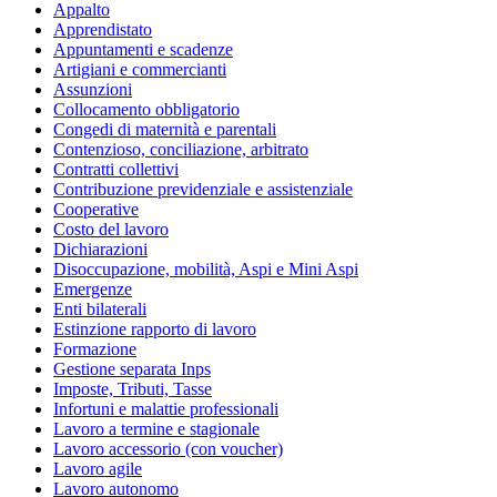
Appalto
Apprendistato
Appuntamenti e scadenze
Artigiani e commercianti
Assunzioni
Collocamento obbligatorio
Congedi di maternità e parentali
Contenzioso, conciliazione, arbitrato
Contratti collettivi
Contribuzione previdenziale e assistenziale
Cooperative
Costo del lavoro
Dichiarazioni
Disoccupazione, mobilità, Aspi e Mini Aspi
Emergenze
Enti bilaterali
Estinzione rapporto di lavoro
Formazione
Gestione separata Inps
Imposte, Tributi, Tasse
Infortuni e malattie professionali
Lavoro a termine e stagionale
Lavoro accessorio (con voucher)
Lavoro agile
Lavoro autonomo