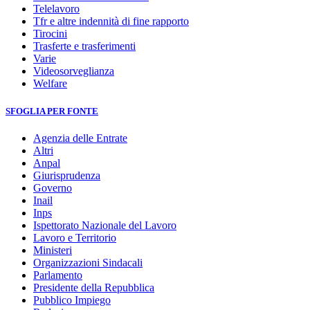
Telelavoro
Tfr e altre indennità di fine rapporto
Tirocini
Trasferte e trasferimenti
Varie
Videosorveglianza
Welfare
SFOGLIA PER FONTE
Agenzia delle Entrate
Altri
Anpal
Giurisprudenza
Governo
Inail
Inps
Ispettorato Nazionale del Lavoro
Lavoro e Territorio
Ministeri
Organizzazioni Sindacali
Parlamento
Presidente della Repubblica
Pubblico Impiego