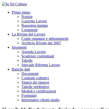
Primo piano
Notizie
Gazzetta Lavoro
Rassegna stampa
Commenti
La Rivista del Lavoro
Copie omaggio e abbonamenti
Archivio Riviste dal 2007
Strumenti
Agenda Lavoro
Scadenze contrattuali
Tabelle
Speciale Riforma Lavoro
Banche dati
Documenti
Contratti collettivi
Sintesi dei rinnovi
Tabelle retributive
Moduli e certificazioni
Formulari
Informative clienti studio