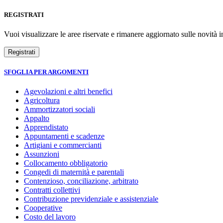
REGISTRATI
Vuoi visualizzare le aree riservate e rimanere aggiornato sulle novità in
SFOGLIA PER ARGOMENTI
Agevolazioni e altri benefici
Agricoltura
Ammortizzatori sociali
Appalto
Apprendistato
Appuntamenti e scadenze
Artigiani e commercianti
Assunzioni
Collocamento obbligatorio
Congedi di maternità e parentali
Contenzioso, conciliazione, arbitrato
Contratti collettivi
Contribuzione previdenziale e assistenziale
Cooperative
Costo del lavoro