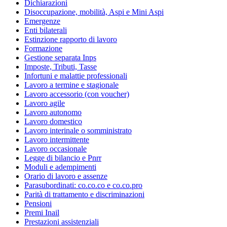
Dichiarazioni
Disoccupazione, mobilità, Aspi e Mini Aspi
Emergenze
Enti bilaterali
Estinzione rapporto di lavoro
Formazione
Gestione separata Inps
Imposte, Tributi, Tasse
Infortuni e malattie professionali
Lavoro a termine e stagionale
Lavoro accessorio (con voucher)
Lavoro agile
Lavoro autonomo
Lavoro domestico
Lavoro interinale o somministrato
Lavoro intermittente
Lavoro occasionale
Legge di bilancio e Pnrr
Moduli e adempimenti
Orario di lavoro e assenze
Parasubordinati: co.co.co e co.co.pro
Parità di trattamento e discriminazioni
Pensioni
Premi Inail
Prestazioni assistenziali