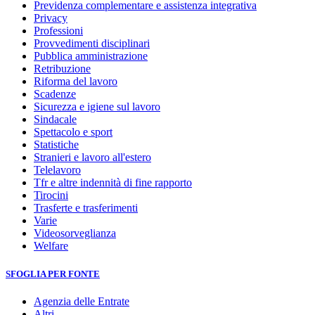
Previdenza complementare e assistenza integrativa
Privacy
Professioni
Provvedimenti disciplinari
Pubblica amministrazione
Retribuzione
Riforma del lavoro
Scadenze
Sicurezza e igiene sul lavoro
Sindacale
Spettacolo e sport
Statistiche
Stranieri e lavoro all'estero
Telelavoro
Tfr e altre indennità di fine rapporto
Tirocini
Trasferte e trasferimenti
Varie
Videosorveglianza
Welfare
SFOGLIA PER FONTE
Agenzia delle Entrate
Altri