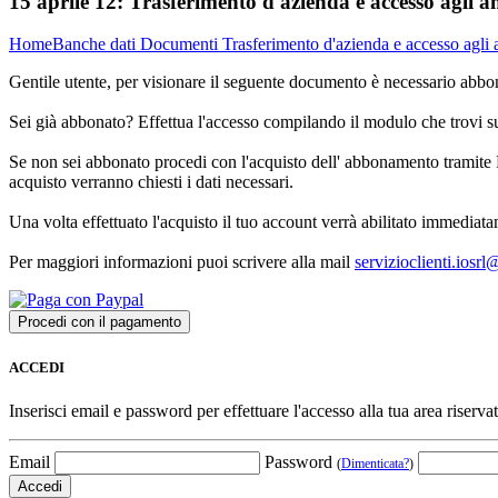
15 aprile 12:
Trasferimento d'azienda e accesso agli 
Home
Banche dati
Documenti
Trasferimento d'azienda e accesso agli
Gentile utente, per visionare il seguente documento è necessario abbon
Sei già abbonato? Effettua l'accesso compilando il modulo che trovi 
Se non sei abbonato procedi con l'acquisto dell' abbonamento tramite P
acquisto verranno chiesti i dati necessari.
Una volta effettuato l'acquisto il tuo account verrà abilitato immediata
Per maggiori informazioni puoi scrivere alla mail
servizioclienti.iosr
ACCEDI
Inserisci email e password per effettuare l'accesso alla tua area riservat
Email
Password
(
Dimenticata?
)