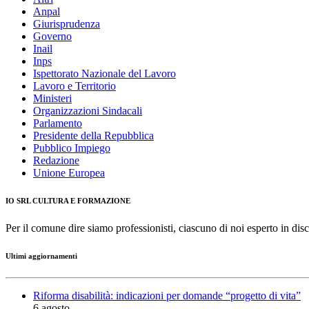
Anpal
Giurisprudenza
Governo
Inail
Inps
Ispettorato Nazionale del Lavoro
Lavoro e Territorio
Ministeri
Organizzazioni Sindacali
Parlamento
Presidente della Repubblica
Pubblico Impiego
Redazione
Unione Europea
IO SRL CULTURA E FORMAZIONE
Per il comune dire siamo professionisti, ciascuno di noi esperto in disc
Ultimi aggiornamenti
Riforma disabilità: indicazioni per domande “progetto di vita”
6 agosto