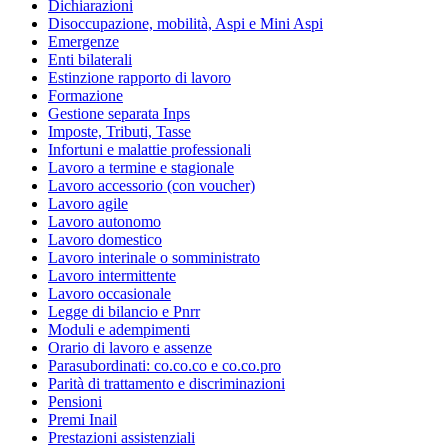
Dichiarazioni
Disoccupazione, mobilità, Aspi e Mini Aspi
Emergenze
Enti bilaterali
Estinzione rapporto di lavoro
Formazione
Gestione separata Inps
Imposte, Tributi, Tasse
Infortuni e malattie professionali
Lavoro a termine e stagionale
Lavoro accessorio (con voucher)
Lavoro agile
Lavoro autonomo
Lavoro domestico
Lavoro interinale o somministrato
Lavoro intermittente
Lavoro occasionale
Legge di bilancio e Pnrr
Moduli e adempimenti
Orario di lavoro e assenze
Parasubordinati: co.co.co e co.co.pro
Parità di trattamento e discriminazioni
Pensioni
Premi Inail
Prestazioni assistenziali