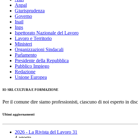
Anpal
Giurisprudenza
Governo
Inail
Inps
Ispettorato Nazionale del Lavoro
Lavoro e Territorio
Ministeri
Organizzazioni Sindacali
Parlamento
Presidente della Repubblica
Pubblico Impiego
Redazione
Unione Europea
IO SRL CULTURA E FORMAZIONE
Per il comune dire siamo professionisti, ciascuno di noi esperto in disc
Ultimi aggiornamenti
2026 - La Rivista del Lavoro 31
4 agosto