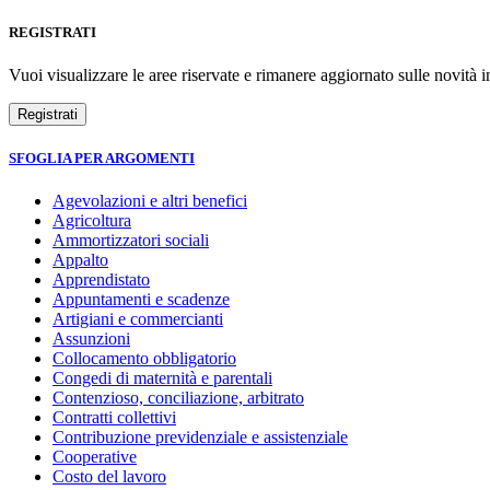
REGISTRATI
Vuoi visualizzare le aree riservate e rimanere aggiornato sulle novità in
SFOGLIA PER ARGOMENTI
Agevolazioni e altri benefici
Agricoltura
Ammortizzatori sociali
Appalto
Apprendistato
Appuntamenti e scadenze
Artigiani e commercianti
Assunzioni
Collocamento obbligatorio
Congedi di maternità e parentali
Contenzioso, conciliazione, arbitrato
Contratti collettivi
Contribuzione previdenziale e assistenziale
Cooperative
Costo del lavoro