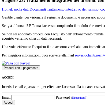
9 agosto 23:
Trattamento integrativo del turismo: codi
Home
Banche dati
Documenti
Trattamento integrativo del turismo: cod
Gentile utente, per visionare il seguente documento è necessario abbon
Sei già abbonato? Effettua l'accesso compilando il modulo che trovi 
Se non sei abbonato procedi con l'acquisto dell' abbonamento tramite P
acquisto verranno chiesti i dati necessari.
Una volta effettuato l'acquisto il tuo account verrà abilitato immediata
Per maggiori informazioni puoi scrivere alla mail
servizioclienti.iosr
ACCEDI
Inserisci email e password per effettuare l'accesso alla tua area riservat
Email
Password
(
Dimenticata?
)