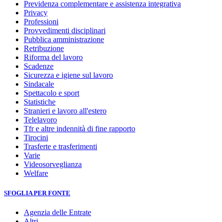
Previdenza complementare e assistenza integrativa
Privacy
Professioni
Provvedimenti disciplinari
Pubblica amministrazione
Retribuzione
Riforma del lavoro
Scadenze
Sicurezza e igiene sul lavoro
Sindacale
Spettacolo e sport
Statistiche
Stranieri e lavoro all'estero
Telelavoro
Tfr e altre indennità di fine rapporto
Tirocini
Trasferte e trasferimenti
Varie
Videosorveglianza
Welfare
SFOGLIA PER FONTE
Agenzia delle Entrate
Altri