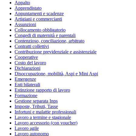
Appalto
Apprendistato
Appuntamenti e scadenze
Artigiani e commercianti
Assunzioni
Collocamento obbligatorio
Congedi di maternità e parentali
Contenzioso, conciliazione, arbitrato
Contratti collettivi
Contribuzione previdenziale e assistenziale
Cooperative
Costo del lavoro
Dichiarazioni
Disoccupazione, mobilità, Aspi e Mini Aspi
Emergenze
Enti bilaterali
Estinzione rapporto di lavoro
Formazione
Gestione separata Inps
Imposte, Tributi, Tasse
Infortuni e malattie professionali
Lavoro a termine e stagionale
Lavoro accessorio (con voucher)
Lavoro agile
Lavoro autonomo