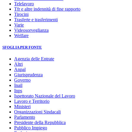
Telelavoro
Tfr e altre indennità di fine rapporto
Tirocini
Trasferte e trasferimenti
Varie
Videosorveglianza
Welfare
SFOGLIA PER FONTE
Agenzia delle Entrate
Altri
Anpal
Giurisprudenza
Governo
Inail
Inps
Ispettorato Nazionale del Lavoro
Lavoro e Territorio
Ministeri
Organizzazioni Sindacali
Parlamento
Presidente della Repubblica
Pubblico Impiego