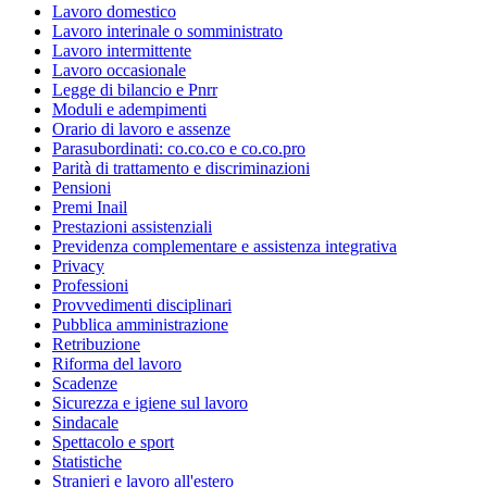
Lavoro domestico
Lavoro interinale o somministrato
Lavoro intermittente
Lavoro occasionale
Legge di bilancio e Pnrr
Moduli e adempimenti
Orario di lavoro e assenze
Parasubordinati: co.co.co e co.co.pro
Parità di trattamento e discriminazioni
Pensioni
Premi Inail
Prestazioni assistenziali
Previdenza complementare e assistenza integrativa
Privacy
Professioni
Provvedimenti disciplinari
Pubblica amministrazione
Retribuzione
Riforma del lavoro
Scadenze
Sicurezza e igiene sul lavoro
Sindacale
Spettacolo e sport
Statistiche
Stranieri e lavoro all'estero