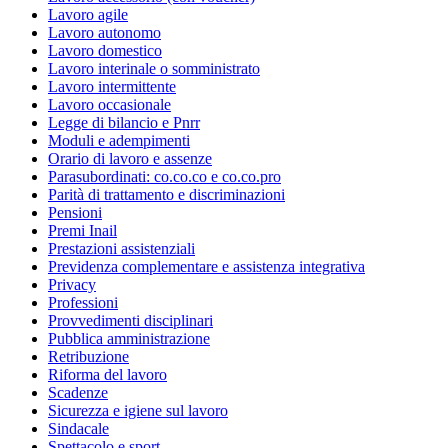
Lavoro agile
Lavoro autonomo
Lavoro domestico
Lavoro interinale o somministrato
Lavoro intermittente
Lavoro occasionale
Legge di bilancio e Pnrr
Moduli e adempimenti
Orario di lavoro e assenze
Parasubordinati: co.co.co e co.co.pro
Parità di trattamento e discriminazioni
Pensioni
Premi Inail
Prestazioni assistenziali
Previdenza complementare e assistenza integrativa
Privacy
Professioni
Provvedimenti disciplinari
Pubblica amministrazione
Retribuzione
Riforma del lavoro
Scadenze
Sicurezza e igiene sul lavoro
Sindacale
Spettacolo e sport