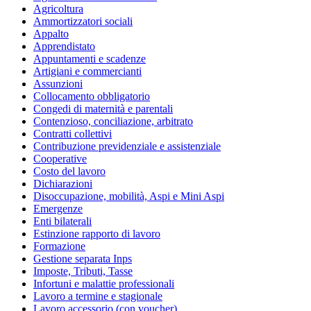
Agricoltura
Ammortizzatori sociali
Appalto
Apprendistato
Appuntamenti e scadenze
Artigiani e commercianti
Assunzioni
Collocamento obbligatorio
Congedi di maternità e parentali
Contenzioso, conciliazione, arbitrato
Contratti collettivi
Contribuzione previdenziale e assistenziale
Cooperative
Costo del lavoro
Dichiarazioni
Disoccupazione, mobilità, Aspi e Mini Aspi
Emergenze
Enti bilaterali
Estinzione rapporto di lavoro
Formazione
Gestione separata Inps
Imposte, Tributi, Tasse
Infortuni e malattie professionali
Lavoro a termine e stagionale
Lavoro accessorio (con voucher)