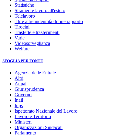
Statistiche
Stranieri e lavoro all'estero
Telelavoro
Tfr e altre indennità di fine rapporto
Tirocini
Trasferte e trasferimenti
Varie
Videosorveglianza
Welfare
SFOGLIA PER FONTE
Agenzia delle Entrate
Altri
Anpal
Giurisprudenza
Governo
Inail
Inps
Ispettorato Nazionale del Lavoro
Lavoro e Territorio
Ministeri
Organizzazioni Sindacali
Parlamento