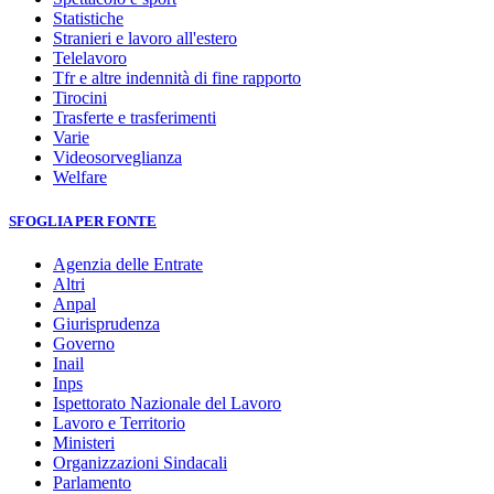
Statistiche
Stranieri e lavoro all'estero
Telelavoro
Tfr e altre indennità di fine rapporto
Tirocini
Trasferte e trasferimenti
Varie
Videosorveglianza
Welfare
SFOGLIA PER FONTE
Agenzia delle Entrate
Altri
Anpal
Giurisprudenza
Governo
Inail
Inps
Ispettorato Nazionale del Lavoro
Lavoro e Territorio
Ministeri
Organizzazioni Sindacali
Parlamento