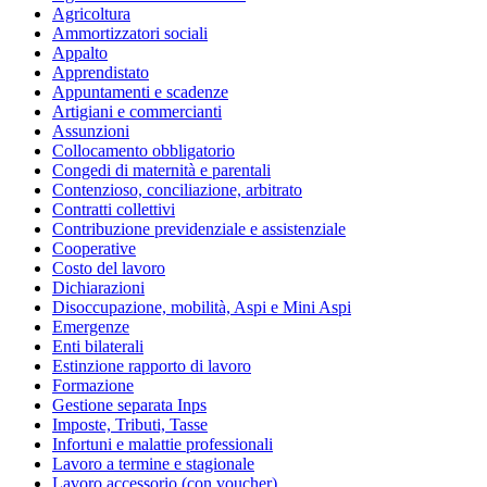
Agricoltura
Ammortizzatori sociali
Appalto
Apprendistato
Appuntamenti e scadenze
Artigiani e commercianti
Assunzioni
Collocamento obbligatorio
Congedi di maternità e parentali
Contenzioso, conciliazione, arbitrato
Contratti collettivi
Contribuzione previdenziale e assistenziale
Cooperative
Costo del lavoro
Dichiarazioni
Disoccupazione, mobilità, Aspi e Mini Aspi
Emergenze
Enti bilaterali
Estinzione rapporto di lavoro
Formazione
Gestione separata Inps
Imposte, Tributi, Tasse
Infortuni e malattie professionali
Lavoro a termine e stagionale
Lavoro accessorio (con voucher)