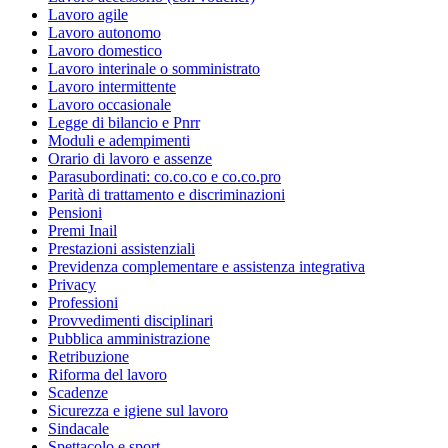
Lavoro agile
Lavoro autonomo
Lavoro domestico
Lavoro interinale o somministrato
Lavoro intermittente
Lavoro occasionale
Legge di bilancio e Pnrr
Moduli e adempimenti
Orario di lavoro e assenze
Parasubordinati: co.co.co e co.co.pro
Parità di trattamento e discriminazioni
Pensioni
Premi Inail
Prestazioni assistenziali
Previdenza complementare e assistenza integrativa
Privacy
Professioni
Provvedimenti disciplinari
Pubblica amministrazione
Retribuzione
Riforma del lavoro
Scadenze
Sicurezza e igiene sul lavoro
Sindacale
Spettacolo e sport