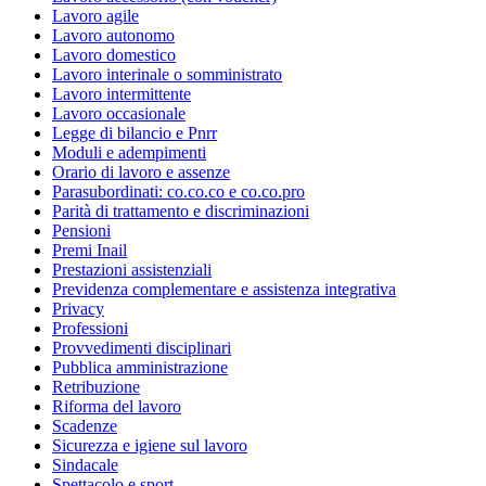
Lavoro agile
Lavoro autonomo
Lavoro domestico
Lavoro interinale o somministrato
Lavoro intermittente
Lavoro occasionale
Legge di bilancio e Pnrr
Moduli e adempimenti
Orario di lavoro e assenze
Parasubordinati: co.co.co e co.co.pro
Parità di trattamento e discriminazioni
Pensioni
Premi Inail
Prestazioni assistenziali
Previdenza complementare e assistenza integrativa
Privacy
Professioni
Provvedimenti disciplinari
Pubblica amministrazione
Retribuzione
Riforma del lavoro
Scadenze
Sicurezza e igiene sul lavoro
Sindacale
Spettacolo e sport