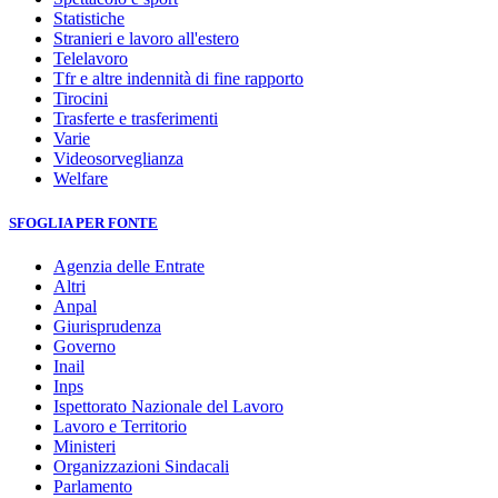
Statistiche
Stranieri e lavoro all'estero
Telelavoro
Tfr e altre indennità di fine rapporto
Tirocini
Trasferte e trasferimenti
Varie
Videosorveglianza
Welfare
SFOGLIA PER FONTE
Agenzia delle Entrate
Altri
Anpal
Giurisprudenza
Governo
Inail
Inps
Ispettorato Nazionale del Lavoro
Lavoro e Territorio
Ministeri
Organizzazioni Sindacali
Parlamento