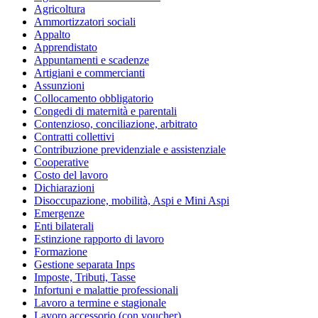
Agricoltura
Ammortizzatori sociali
Appalto
Apprendistato
Appuntamenti e scadenze
Artigiani e commercianti
Assunzioni
Collocamento obbligatorio
Congedi di maternità e parentali
Contenzioso, conciliazione, arbitrato
Contratti collettivi
Contribuzione previdenziale e assistenziale
Cooperative
Costo del lavoro
Dichiarazioni
Disoccupazione, mobilità, Aspi e Mini Aspi
Emergenze
Enti bilaterali
Estinzione rapporto di lavoro
Formazione
Gestione separata Inps
Imposte, Tributi, Tasse
Infortuni e malattie professionali
Lavoro a termine e stagionale
Lavoro accessorio (con voucher)