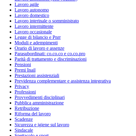
Lavoro agile
Lavoro autonomo
Lavoro domestico
Lavoro interinale o somministrato
Lavoro intermittente
Lavoro occasionale
Legge di bilancio e Pnrr
Moduli e adempimenti
Orario di lavoro e assenze
Parasubordinati: co.co.co e co.co.pro
Parità di trattamento e discriminazioni
Pensioni
Premi Inail
Prestazioni assistenziali
Previdenza complementare e assistenza integrativa
Privacy
Professioni
Provvedimenti disciplinari
Pubblica amministrazione
Retribuzione
Riforma del lavoro
Scadenze
Sicurezza e igiene sul lavoro
Sindacale
Spettacolo e sport