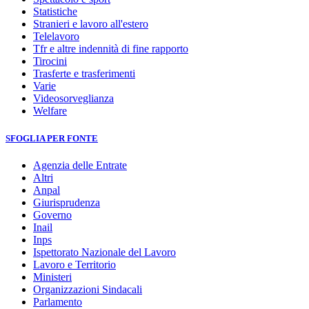
Statistiche
Stranieri e lavoro all'estero
Telelavoro
Tfr e altre indennità di fine rapporto
Tirocini
Trasferte e trasferimenti
Varie
Videosorveglianza
Welfare
SFOGLIA PER FONTE
Agenzia delle Entrate
Altri
Anpal
Giurisprudenza
Governo
Inail
Inps
Ispettorato Nazionale del Lavoro
Lavoro e Territorio
Ministeri
Organizzazioni Sindacali
Parlamento