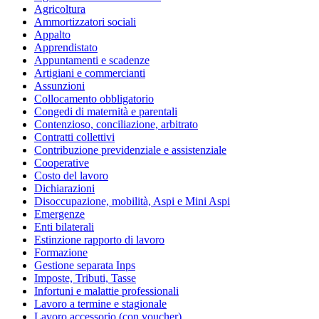
Agricoltura
Ammortizzatori sociali
Appalto
Apprendistato
Appuntamenti e scadenze
Artigiani e commercianti
Assunzioni
Collocamento obbligatorio
Congedi di maternità e parentali
Contenzioso, conciliazione, arbitrato
Contratti collettivi
Contribuzione previdenziale e assistenziale
Cooperative
Costo del lavoro
Dichiarazioni
Disoccupazione, mobilità, Aspi e Mini Aspi
Emergenze
Enti bilaterali
Estinzione rapporto di lavoro
Formazione
Gestione separata Inps
Imposte, Tributi, Tasse
Infortuni e malattie professionali
Lavoro a termine e stagionale
Lavoro accessorio (con voucher)