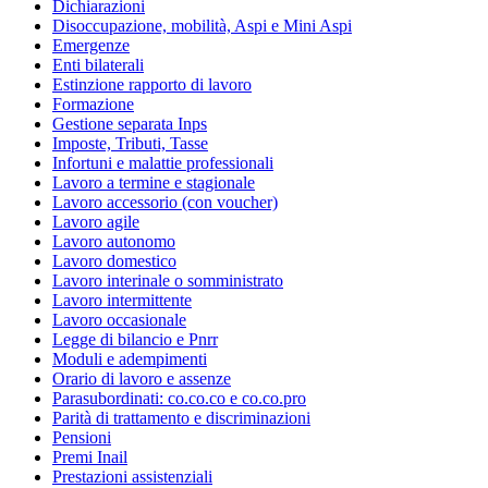
Dichiarazioni
Disoccupazione, mobilità, Aspi e Mini Aspi
Emergenze
Enti bilaterali
Estinzione rapporto di lavoro
Formazione
Gestione separata Inps
Imposte, Tributi, Tasse
Infortuni e malattie professionali
Lavoro a termine e stagionale
Lavoro accessorio (con voucher)
Lavoro agile
Lavoro autonomo
Lavoro domestico
Lavoro interinale o somministrato
Lavoro intermittente
Lavoro occasionale
Legge di bilancio e Pnrr
Moduli e adempimenti
Orario di lavoro e assenze
Parasubordinati: co.co.co e co.co.pro
Parità di trattamento e discriminazioni
Pensioni
Premi Inail
Prestazioni assistenziali