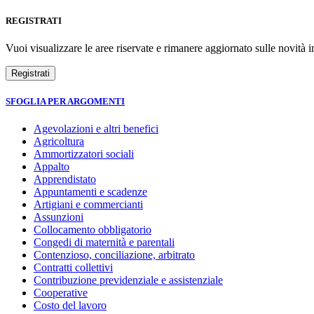
REGISTRATI
Vuoi visualizzare le aree riservate e rimanere aggiornato sulle novità in
SFOGLIA PER ARGOMENTI
Agevolazioni e altri benefici
Agricoltura
Ammortizzatori sociali
Appalto
Apprendistato
Appuntamenti e scadenze
Artigiani e commercianti
Assunzioni
Collocamento obbligatorio
Congedi di maternità e parentali
Contenzioso, conciliazione, arbitrato
Contratti collettivi
Contribuzione previdenziale e assistenziale
Cooperative
Costo del lavoro