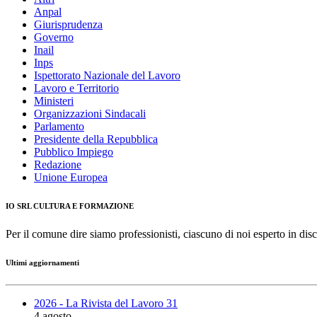
Anpal
Giurisprudenza
Governo
Inail
Inps
Ispettorato Nazionale del Lavoro
Lavoro e Territorio
Ministeri
Organizzazioni Sindacali
Parlamento
Presidente della Repubblica
Pubblico Impiego
Redazione
Unione Europea
IO SRL CULTURA E FORMAZIONE
Per il comune dire siamo professionisti, ciascuno di noi esperto in disc
Ultimi aggiornamenti
2026 - La Rivista del Lavoro 31
4 agosto