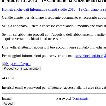
8 ottobre 15:
2015 - 19 Cambiano la sanzione sul lavoro
Home
Banche dati
Informative clienti studio
2015 - 19 Cambiano la san
Gentile utente, per visionare il seguente documento è necessario abbon
Sei già abbonato? Effettua l'accesso compilando il modulo che trovi 
Se non sei abbonato procedi con l'acquisto dell' abbonamento tramite P
acquisto verranno chiesti i dati necessari.
Una volta effettuato l'acquisto il tuo account verrà abilitato immediata
Per maggiori informazioni puoi scrivere alla mail
servizioclienti.iosr
ACCEDI
Inserisci email e password per effettuare l'accesso alla tua area riservat
Email
Password
(
Dimenticata?
)