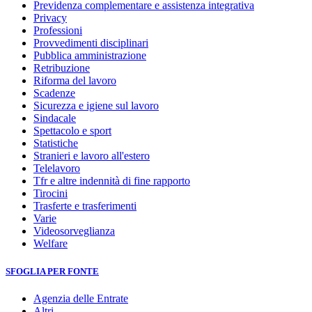
Previdenza complementare e assistenza integrativa
Privacy
Professioni
Provvedimenti disciplinari
Pubblica amministrazione
Retribuzione
Riforma del lavoro
Scadenze
Sicurezza e igiene sul lavoro
Sindacale
Spettacolo e sport
Statistiche
Stranieri e lavoro all'estero
Telelavoro
Tfr e altre indennità di fine rapporto
Tirocini
Trasferte e trasferimenti
Varie
Videosorveglianza
Welfare
SFOGLIA PER FONTE
Agenzia delle Entrate
Altri