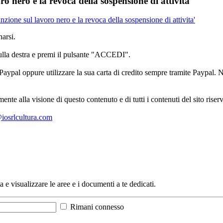
 nero e la revoca della sospensione di attivita'
zione sul lavoro nero e la revoca della sospensione di attivita'
arsi.
sulla destra e premi il pulsante "ACCEDI".
aypal oppure utilizzare la sua carta di credito sempre tramite Paypal. No
mente alla visione di questo contenuto e di tutti i contenuti del sito ris
l@iosrlcultura.com
a e visualizzare le aree e i documenti a te dedicati.
Rimani connesso