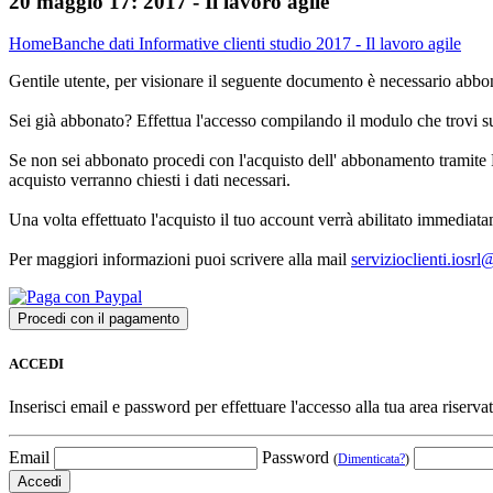
20 maggio 17:
2017 - Il lavoro agile
Home
Banche dati
Informative clienti studio
2017 - Il lavoro agile
Gentile utente, per visionare il seguente documento è necessario abbon
Sei già abbonato? Effettua l'accesso compilando il modulo che trovi 
Se non sei abbonato procedi con l'acquisto dell' abbonamento tramite P
acquisto verranno chiesti i dati necessari.
Una volta effettuato l'acquisto il tuo account verrà abilitato immediata
Per maggiori informazioni puoi scrivere alla mail
servizioclienti.iosr
ACCEDI
Inserisci email e password per effettuare l'accesso alla tua area riservat
Email
Password
(
Dimenticata?
)