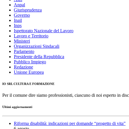
Anpal
Giurisprudenza
Governo
Inail
Inps
Ispettorato Nazionale del Lavoro
Lavoro e Territorio
Ministeri
Organizzazioni Sindacali
Parlamento
Presidente della Repubblica
Pubblico Impiego
Redazione
Unione Europea
IO SRL CULTURA E FORMAZIONE
Per il comune dire siamo professionisti, ciascuno di noi esperto in disc
Ultimi aggiornamenti
Riforma disabilità: indicazioni per domande “progetto di vita”
6 agosto