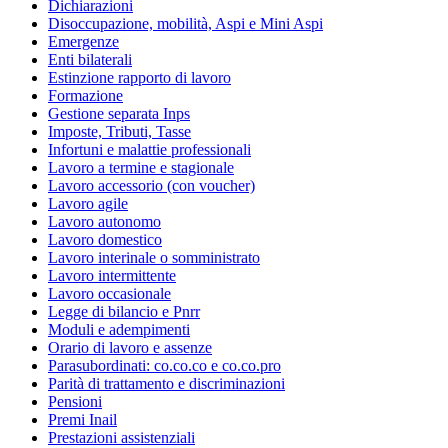
Dichiarazioni
Disoccupazione, mobilità, Aspi e Mini Aspi
Emergenze
Enti bilaterali
Estinzione rapporto di lavoro
Formazione
Gestione separata Inps
Imposte, Tributi, Tasse
Infortuni e malattie professionali
Lavoro a termine e stagionale
Lavoro accessorio (con voucher)
Lavoro agile
Lavoro autonomo
Lavoro domestico
Lavoro interinale o somministrato
Lavoro intermittente
Lavoro occasionale
Legge di bilancio e Pnrr
Moduli e adempimenti
Orario di lavoro e assenze
Parasubordinati: co.co.co e co.co.pro
Parità di trattamento e discriminazioni
Pensioni
Premi Inail
Prestazioni assistenziali