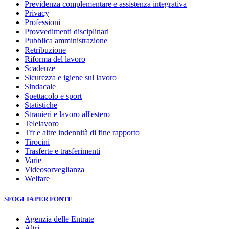
Previdenza complementare e assistenza integrativa
Privacy
Professioni
Provvedimenti disciplinari
Pubblica amministrazione
Retribuzione
Riforma del lavoro
Scadenze
Sicurezza e igiene sul lavoro
Sindacale
Spettacolo e sport
Statistiche
Stranieri e lavoro all'estero
Telelavoro
Tfr e altre indennità di fine rapporto
Tirocini
Trasferte e trasferimenti
Varie
Videosorveglianza
Welfare
SFOGLIA PER FONTE
Agenzia delle Entrate
Altri