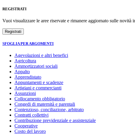
REGISTRATI
Vuoi visualizzare le aree riservate e rimanere aggiornato sulle novità in
SFOGLIA PER ARGOMENTI
Agevolazioni e altri benefici
Agricoltura
Ammortizzatori sociali
Appalto
Apprendistato
Appuntamenti e scadenze
Artigiani e commercianti
Assunzioni
Collocamento obbligatorio
Congedi di maternità e parentali
Contenzioso, conciliazione, arbitrato
Contratti collettivi
Contribuzione previdenziale e assistenziale
Cooperative
Costo del lavoro