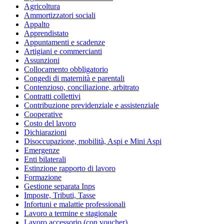
Agricoltura
Ammortizzatori sociali
Appalto
Apprendistato
Appuntamenti e scadenze
Artigiani e commercianti
Assunzioni
Collocamento obbligatorio
Congedi di maternità e parentali
Contenzioso, conciliazione, arbitrato
Contratti collettivi
Contribuzione previdenziale e assistenziale
Cooperative
Costo del lavoro
Dichiarazioni
Disoccupazione, mobilità, Aspi e Mini Aspi
Emergenze
Enti bilaterali
Estinzione rapporto di lavoro
Formazione
Gestione separata Inps
Imposte, Tributi, Tasse
Infortuni e malattie professionali
Lavoro a termine e stagionale
Lavoro accessorio (con voucher)