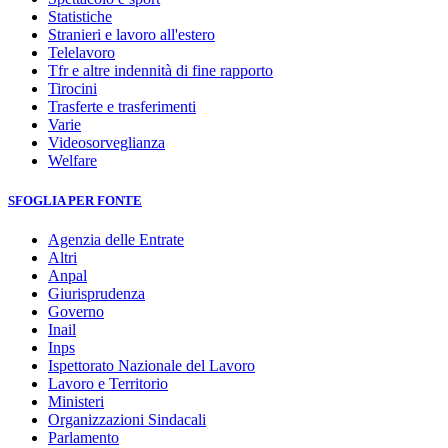
Statistiche
Stranieri e lavoro all'estero
Telelavoro
Tfr e altre indennità di fine rapporto
Tirocini
Trasferte e trasferimenti
Varie
Videosorveglianza
Welfare
SFOGLIA PER FONTE
Agenzia delle Entrate
Altri
Anpal
Giurisprudenza
Governo
Inail
Inps
Ispettorato Nazionale del Lavoro
Lavoro e Territorio
Ministeri
Organizzazioni Sindacali
Parlamento