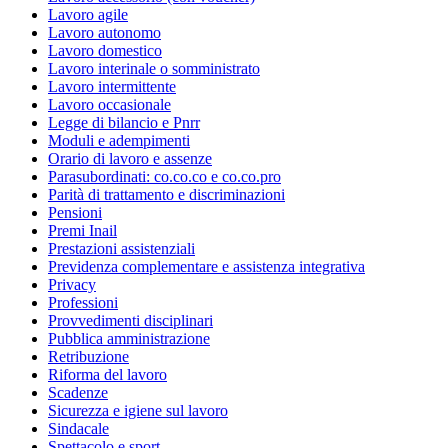
Lavoro agile
Lavoro autonomo
Lavoro domestico
Lavoro interinale o somministrato
Lavoro intermittente
Lavoro occasionale
Legge di bilancio e Pnrr
Moduli e adempimenti
Orario di lavoro e assenze
Parasubordinati: co.co.co e co.co.pro
Parità di trattamento e discriminazioni
Pensioni
Premi Inail
Prestazioni assistenziali
Previdenza complementare e assistenza integrativa
Privacy
Professioni
Provvedimenti disciplinari
Pubblica amministrazione
Retribuzione
Riforma del lavoro
Scadenze
Sicurezza e igiene sul lavoro
Sindacale
Spettacolo e sport