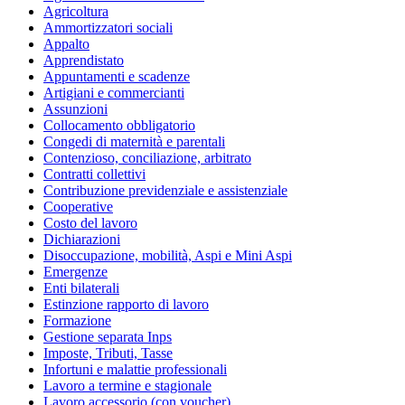
Agricoltura
Ammortizzatori sociali
Appalto
Apprendistato
Appuntamenti e scadenze
Artigiani e commercianti
Assunzioni
Collocamento obbligatorio
Congedi di maternità e parentali
Contenzioso, conciliazione, arbitrato
Contratti collettivi
Contribuzione previdenziale e assistenziale
Cooperative
Costo del lavoro
Dichiarazioni
Disoccupazione, mobilità, Aspi e Mini Aspi
Emergenze
Enti bilaterali
Estinzione rapporto di lavoro
Formazione
Gestione separata Inps
Imposte, Tributi, Tasse
Infortuni e malattie professionali
Lavoro a termine e stagionale
Lavoro accessorio (con voucher)