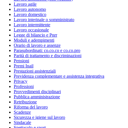
Lavoro agile
Lavoro autonomo
Lavoro domestico
Lavoro interinale o somministrato
Lavoro intermittente
Lavoro occasionale
Legge di bilancio e Pnrr
Moduli e adempimenti
Orario di lavoro e assenze
Parasubordinati: co.co.co e co.co.pro
Parità di trattamento e discriminazioni
Pensioni
Premi Inail
Prestazioni assistenziali
Previdenza complementare e assistenza integrativa
Privacy
Professioni
Provvedimenti disciplinari
Pubblica amministrazione
Retribuzione
Riforma del lavoro
Scadenze
Sicurezza e igiene sul lavoro
Sindacale
Spettacolo e sport