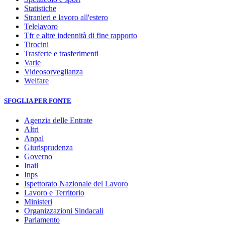
Statistiche
Stranieri e lavoro all'estero
Telelavoro
Tfr e altre indennità di fine rapporto
Tirocini
Trasferte e trasferimenti
Varie
Videosorveglianza
Welfare
SFOGLIA PER FONTE
Agenzia delle Entrate
Altri
Anpal
Giurisprudenza
Governo
Inail
Inps
Ispettorato Nazionale del Lavoro
Lavoro e Territorio
Ministeri
Organizzazioni Sindacali
Parlamento