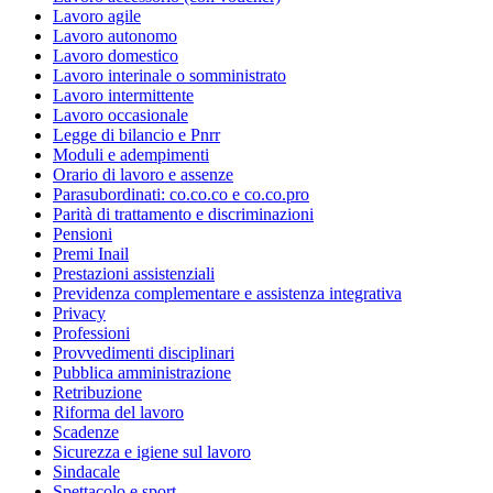
Lavoro agile
Lavoro autonomo
Lavoro domestico
Lavoro interinale o somministrato
Lavoro intermittente
Lavoro occasionale
Legge di bilancio e Pnrr
Moduli e adempimenti
Orario di lavoro e assenze
Parasubordinati: co.co.co e co.co.pro
Parità di trattamento e discriminazioni
Pensioni
Premi Inail
Prestazioni assistenziali
Previdenza complementare e assistenza integrativa
Privacy
Professioni
Provvedimenti disciplinari
Pubblica amministrazione
Retribuzione
Riforma del lavoro
Scadenze
Sicurezza e igiene sul lavoro
Sindacale
Spettacolo e sport