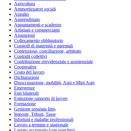
Agricoltura
Ammortizzatori sociali
Appalto
Apprendistato
Appuntamenti e scadenze
Artigiani e commercianti
Assunzioni
Collocamento obbligatorio
Congedi di maternità e parentali
Contenzioso, conciliazione, arbitrato
Contratti collettivi
Contribuzione previdenziale e assistenziale
Cooperative
Costo del lavoro
Dichiarazioni
Disoccupazione, mobilità, Aspi e Mini Aspi
Emergenze
Enti bilaterali
Estinzione rapporto di lavoro
Formazione
Gestione separata Inps
Imposte, Tributi, Tasse
Infortuni e malattie professionali
Lavoro a termine e stagionale
Lavoro accessorio (con voucher)