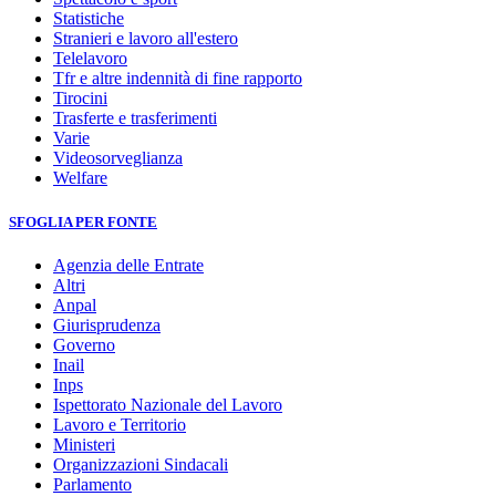
Statistiche
Stranieri e lavoro all'estero
Telelavoro
Tfr e altre indennità di fine rapporto
Tirocini
Trasferte e trasferimenti
Varie
Videosorveglianza
Welfare
SFOGLIA PER FONTE
Agenzia delle Entrate
Altri
Anpal
Giurisprudenza
Governo
Inail
Inps
Ispettorato Nazionale del Lavoro
Lavoro e Territorio
Ministeri
Organizzazioni Sindacali
Parlamento