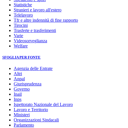
Statistiche
Stranieri e lavoro all'estero
Telelavoro
Tfr e altre indennità di fine rapporto
Tirocini
Trasferte e trasferimenti
Varie
Videosorveglianza
Welfare
SFOGLIA PER FONTE
Agenzia delle Entrate
Altri
Anpal
Giurisprudenza
Governo
Inail
Inps
Ispettorato Nazionale del Lavoro
Lavoro e Territorio
Ministeri
Organizzazioni Sindacali
Parlamento