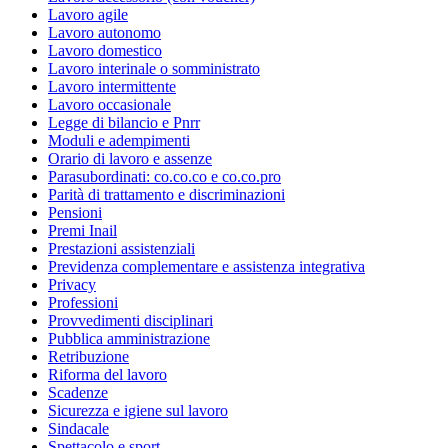
Lavoro agile
Lavoro autonomo
Lavoro domestico
Lavoro interinale o somministrato
Lavoro intermittente
Lavoro occasionale
Legge di bilancio e Pnrr
Moduli e adempimenti
Orario di lavoro e assenze
Parasubordinati: co.co.co e co.co.pro
Parità di trattamento e discriminazioni
Pensioni
Premi Inail
Prestazioni assistenziali
Previdenza complementare e assistenza integrativa
Privacy
Professioni
Provvedimenti disciplinari
Pubblica amministrazione
Retribuzione
Riforma del lavoro
Scadenze
Sicurezza e igiene sul lavoro
Sindacale
Spettacolo e sport