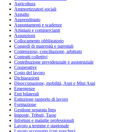
Agricoltura
Ammortizzatori sociali
Appalto
Apprendistato
Appuntamenti e scadenze
Artigiani e commercianti
Assunzioni
Collocamento obbligatorio
Congedi di maternità e parentali
Contenzioso, conciliazione, arbitrato
Contratti collettivi
Contribuzione previdenziale e assistenziale
Cooperative
Costo del lavoro
Dichiarazioni
Disoccupazione, mobilità, Aspi e Mini Aspi
Emergenze
Enti bilaterali
Estinzione rapporto di lavoro
Formazione
Gestione separata Inps
Imposte, Tributi, Tasse
Infortuni e malattie professionali
Lavoro a termine e stagionale
Lavoro accessorio (con voucher)