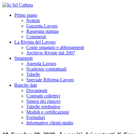
Primo piano
Notizie
Gazzetta Lavoro
Rassegna stampa
Commenti
La Rivista del Lavoro
Copie omaggio e abbonamenti
Archivio Riviste dal 2007
Strumenti
Agenda Lavoro
Scadenze contrattuali
Tabelle
Speciale Riforma Lavoro
Banche dati
Documenti
Contratti collettivi
Sintesi dei rinnovi
Tabelle retributive
Moduli e certificazioni
Formulari
Informative clienti studio