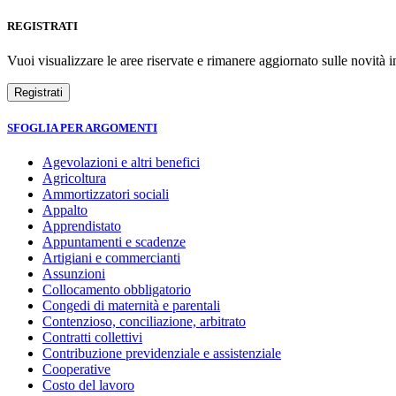
REGISTRATI
Vuoi visualizzare le aree riservate e rimanere aggiornato sulle novità in
SFOGLIA PER ARGOMENTI
Agevolazioni e altri benefici
Agricoltura
Ammortizzatori sociali
Appalto
Apprendistato
Appuntamenti e scadenze
Artigiani e commercianti
Assunzioni
Collocamento obbligatorio
Congedi di maternità e parentali
Contenzioso, conciliazione, arbitrato
Contratti collettivi
Contribuzione previdenziale e assistenziale
Cooperative
Costo del lavoro