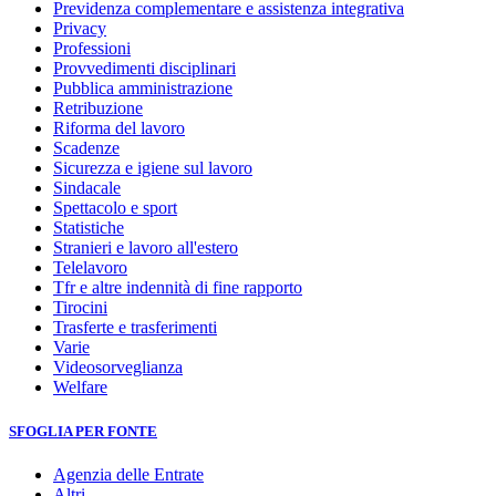
Previdenza complementare e assistenza integrativa
Privacy
Professioni
Provvedimenti disciplinari
Pubblica amministrazione
Retribuzione
Riforma del lavoro
Scadenze
Sicurezza e igiene sul lavoro
Sindacale
Spettacolo e sport
Statistiche
Stranieri e lavoro all'estero
Telelavoro
Tfr e altre indennità di fine rapporto
Tirocini
Trasferte e trasferimenti
Varie
Videosorveglianza
Welfare
SFOGLIA PER FONTE
Agenzia delle Entrate
Altri