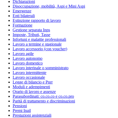
Dichiarazioni
Disoccupazione, mobilità, Aspi e Mini Aspi
Emergenze
Enti bilaterali
Estinzione rapporto di lavoro
Formazione
Gestione separata Inps
Imposte, Tributi, Tasse
Infortuni e malattie professionali
Lavoro a termine e stagionale
Lavoro accessorio (con voucher)
Lavoro agile
Lavoro autonomo
Lavoro domestico
Lavoro interinale o somministrato
Lavoro intermittente
Lavoro occasionale
Legge di bilancio e Pnrr
Moduli e adempimenti
Orario di lavoro e assenze
Parasubordinati: co.co.co e co.co.pro
Parità di trattamento e discriminazioni
Pensioni
Premi Inail
Prestazioni assistenziali