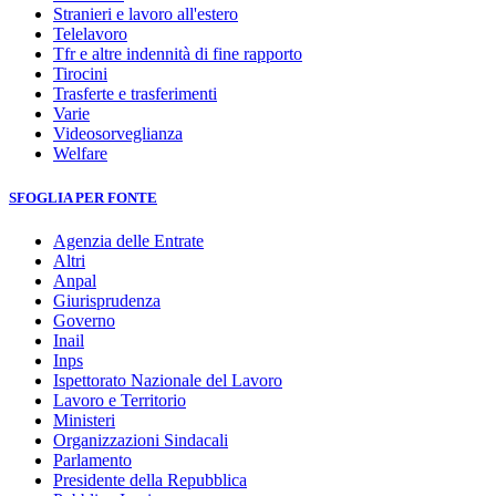
Stranieri e lavoro all'estero
Telelavoro
Tfr e altre indennità di fine rapporto
Tirocini
Trasferte e trasferimenti
Varie
Videosorveglianza
Welfare
SFOGLIA PER FONTE
Agenzia delle Entrate
Altri
Anpal
Giurisprudenza
Governo
Inail
Inps
Ispettorato Nazionale del Lavoro
Lavoro e Territorio
Ministeri
Organizzazioni Sindacali
Parlamento
Presidente della Repubblica