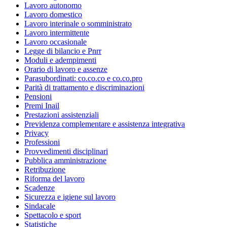
Lavoro autonomo
Lavoro domestico
Lavoro interinale o somministrato
Lavoro intermittente
Lavoro occasionale
Legge di bilancio e Pnrr
Moduli e adempimenti
Orario di lavoro e assenze
Parasubordinati: co.co.co e co.co.pro
Parità di trattamento e discriminazioni
Pensioni
Premi Inail
Prestazioni assistenziali
Previdenza complementare e assistenza integrativa
Privacy
Professioni
Provvedimenti disciplinari
Pubblica amministrazione
Retribuzione
Riforma del lavoro
Scadenze
Sicurezza e igiene sul lavoro
Sindacale
Spettacolo e sport
Statistiche