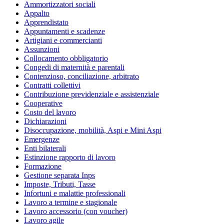
Ammortizzatori sociali
Appalto
Apprendistato
Appuntamenti e scadenze
Artigiani e commercianti
Assunzioni
Collocamento obbligatorio
Congedi di maternità e parentali
Contenzioso, conciliazione, arbitrato
Contratti collettivi
Contribuzione previdenziale e assistenziale
Cooperative
Costo del lavoro
Dichiarazioni
Disoccupazione, mobilità, Aspi e Mini Aspi
Emergenze
Enti bilaterali
Estinzione rapporto di lavoro
Formazione
Gestione separata Inps
Imposte, Tributi, Tasse
Infortuni e malattie professionali
Lavoro a termine e stagionale
Lavoro accessorio (con voucher)
Lavoro agile