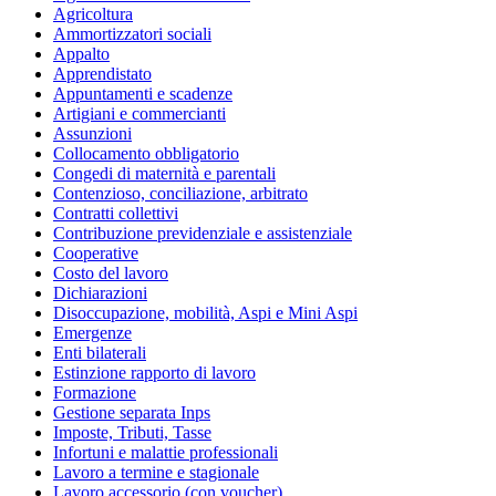
Agricoltura
Ammortizzatori sociali
Appalto
Apprendistato
Appuntamenti e scadenze
Artigiani e commercianti
Assunzioni
Collocamento obbligatorio
Congedi di maternità e parentali
Contenzioso, conciliazione, arbitrato
Contratti collettivi
Contribuzione previdenziale e assistenziale
Cooperative
Costo del lavoro
Dichiarazioni
Disoccupazione, mobilità, Aspi e Mini Aspi
Emergenze
Enti bilaterali
Estinzione rapporto di lavoro
Formazione
Gestione separata Inps
Imposte, Tributi, Tasse
Infortuni e malattie professionali
Lavoro a termine e stagionale
Lavoro accessorio (con voucher)