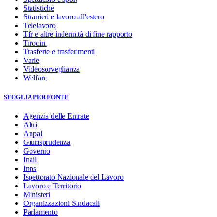
Statistiche
Stranieri e lavoro all'estero
Telelavoro
Tfr e altre indennità di fine rapporto
Tirocini
Trasferte e trasferimenti
Varie
Videosorveglianza
Welfare
SFOGLIA PER FONTE
Agenzia delle Entrate
Altri
Anpal
Giurisprudenza
Governo
Inail
Inps
Ispettorato Nazionale del Lavoro
Lavoro e Territorio
Ministeri
Organizzazioni Sindacali
Parlamento