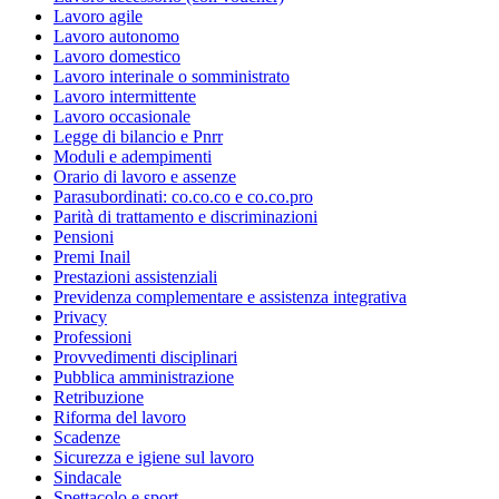
Lavoro agile
Lavoro autonomo
Lavoro domestico
Lavoro interinale o somministrato
Lavoro intermittente
Lavoro occasionale
Legge di bilancio e Pnrr
Moduli e adempimenti
Orario di lavoro e assenze
Parasubordinati: co.co.co e co.co.pro
Parità di trattamento e discriminazioni
Pensioni
Premi Inail
Prestazioni assistenziali
Previdenza complementare e assistenza integrativa
Privacy
Professioni
Provvedimenti disciplinari
Pubblica amministrazione
Retribuzione
Riforma del lavoro
Scadenze
Sicurezza e igiene sul lavoro
Sindacale
Spettacolo e sport