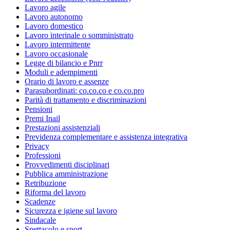
Lavoro agile
Lavoro autonomo
Lavoro domestico
Lavoro interinale o somministrato
Lavoro intermittente
Lavoro occasionale
Legge di bilancio e Pnrr
Moduli e adempimenti
Orario di lavoro e assenze
Parasubordinati: co.co.co e co.co.pro
Parità di trattamento e discriminazioni
Pensioni
Premi Inail
Prestazioni assistenziali
Previdenza complementare e assistenza integrativa
Privacy
Professioni
Provvedimenti disciplinari
Pubblica amministrazione
Retribuzione
Riforma del lavoro
Scadenze
Sicurezza e igiene sul lavoro
Sindacale
Spettacolo e sport