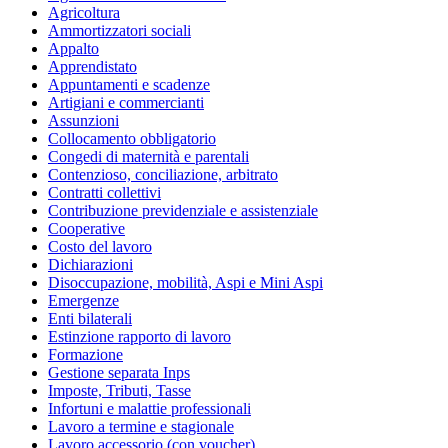
Agricoltura
Ammortizzatori sociali
Appalto
Apprendistato
Appuntamenti e scadenze
Artigiani e commercianti
Assunzioni
Collocamento obbligatorio
Congedi di maternità e parentali
Contenzioso, conciliazione, arbitrato
Contratti collettivi
Contribuzione previdenziale e assistenziale
Cooperative
Costo del lavoro
Dichiarazioni
Disoccupazione, mobilità, Aspi e Mini Aspi
Emergenze
Enti bilaterali
Estinzione rapporto di lavoro
Formazione
Gestione separata Inps
Imposte, Tributi, Tasse
Infortuni e malattie professionali
Lavoro a termine e stagionale
Lavoro accessorio (con voucher)