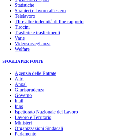
Statistiche
Stranieri e lavoro all'estero
Telelavoro
Tfr e altre indennità di fine rapporto
Tirocini
Trasferte e trasferimenti
Varie
Videosorveglianza
Welfare
SFOGLIA PER FONTE
Agenzia delle Entrate
Altri
Anpal
Giurisprudenza
Governo
Inail
Inps
Ispettorato Nazionale del Lavoro
Lavoro e Territorio
Ministeri
Organizzazioni Sindacali
Parlamento