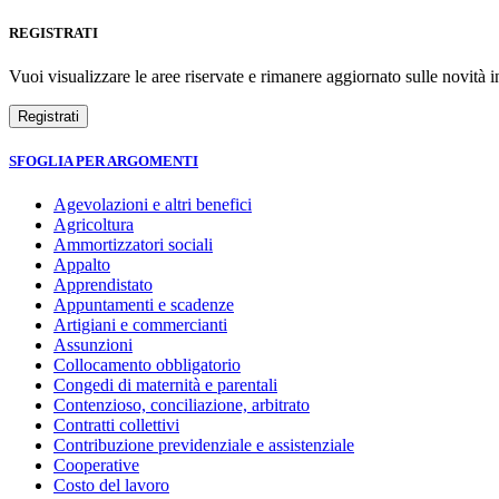
REGISTRATI
Vuoi visualizzare le aree riservate e rimanere aggiornato sulle novità in
SFOGLIA PER ARGOMENTI
Agevolazioni e altri benefici
Agricoltura
Ammortizzatori sociali
Appalto
Apprendistato
Appuntamenti e scadenze
Artigiani e commercianti
Assunzioni
Collocamento obbligatorio
Congedi di maternità e parentali
Contenzioso, conciliazione, arbitrato
Contratti collettivi
Contribuzione previdenziale e assistenziale
Cooperative
Costo del lavoro