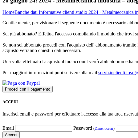
20 giugno 24:
2024 - Metalmeccanica industria – ade
Home
Banche dati
Informative clienti studio
2024 - Metalmeccanica in
Gentile utente, per visionare il seguente documento è necessario abbon
Sei già abbonato? Effettua l'accesso compilando il modulo che trovi 
Se non sei abbonato procedi con l'acquisto dell' abbonamento tramite P
acquisto verranno chiesti i dati necessari.
Una volta effettuato l'acquisto il tuo account verrà abilitato immediata
Per maggiori informazioni puoi scrivere alla mail
servizioclienti.iosr
ACCEDI
Inserisci email e password per effettuare l'accesso alla tua area riservat
Email
Password
(
Dimenticata?
)