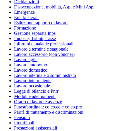
Dichiarazioni
Disoccupazione, mobilità, Aspi e Mini Aspi
Emergenze
Enti bilaterali
Estinzione rapporto di lavoro
Formazione
Gestione separata Inps
Imposte, Tributi, Tasse
Infortuni e malattie professionali
Lavoro a termine e stagionale
Lavoro accessorio (con voucher)
Lavoro agile
Lavoro autonomo
Lavoro domestico
Lavoro interinale o somministrato
Lavoro intermittente
Lavoro occasionale
Legge di bilancio e Pnrr
Moduli e adempimenti
Orario di lavoro e assenze
Parasubordinati: co.co.co e co.co.pro
Parità di trattamento e discriminazioni
Pensioni
Premi Inail
Prestazioni assistenziali