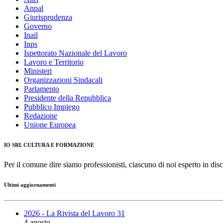
Anpal
Giurisprudenza
Governo
Inail
Inps
Ispettorato Nazionale del Lavoro
Lavoro e Territorio
Ministeri
Organizzazioni Sindacali
Parlamento
Presidente della Repubblica
Pubblico Impiego
Redazione
Unione Europea
IO SRL CULTURA E FORMAZIONE
Per il comune dire siamo professionisti, ciascuno di noi esperto in disc
Ultimi aggiornamenti
2026 - La Rivista del Lavoro 31
4 agosto