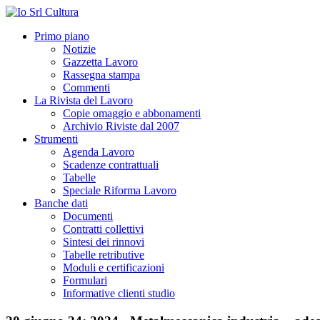
Primo piano
Notizie
Gazzetta Lavoro
Rassegna stampa
Commenti
La Rivista del Lavoro
Copie omaggio e abbonamenti
Archivio Riviste dal 2007
Strumenti
Agenda Lavoro
Scadenze contrattuali
Tabelle
Speciale Riforma Lavoro
Banche dati
Documenti
Contratti collettivi
Sintesi dei rinnovi
Tabelle retributive
Moduli e certificazioni
Formulari
Informative clienti studio