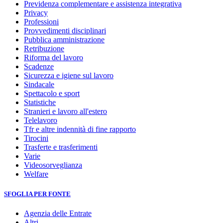
Previdenza complementare e assistenza integrativa
Privacy
Professioni
Provvedimenti disciplinari
Pubblica amministrazione
Retribuzione
Riforma del lavoro
Scadenze
Sicurezza e igiene sul lavoro
Sindacale
Spettacolo e sport
Statistiche
Stranieri e lavoro all'estero
Telelavoro
Tfr e altre indennità di fine rapporto
Tirocini
Trasferte e trasferimenti
Varie
Videosorveglianza
Welfare
SFOGLIA PER FONTE
Agenzia delle Entrate
Altri