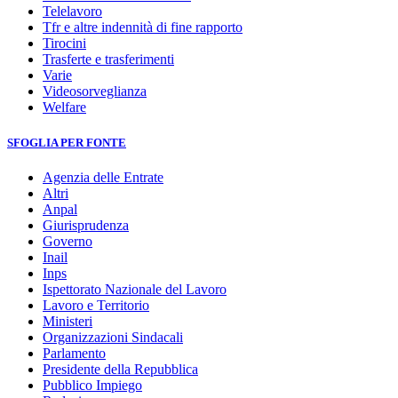
Telelavoro
Tfr e altre indennità di fine rapporto
Tirocini
Trasferte e trasferimenti
Varie
Videosorveglianza
Welfare
SFOGLIA PER FONTE
Agenzia delle Entrate
Altri
Anpal
Giurisprudenza
Governo
Inail
Inps
Ispettorato Nazionale del Lavoro
Lavoro e Territorio
Ministeri
Organizzazioni Sindacali
Parlamento
Presidente della Repubblica
Pubblico Impiego