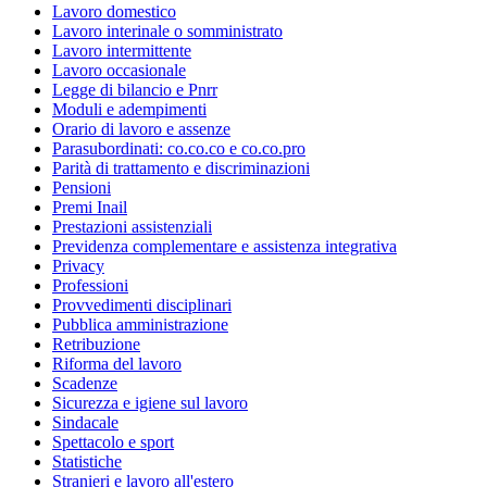
Lavoro domestico
Lavoro interinale o somministrato
Lavoro intermittente
Lavoro occasionale
Legge di bilancio e Pnrr
Moduli e adempimenti
Orario di lavoro e assenze
Parasubordinati: co.co.co e co.co.pro
Parità di trattamento e discriminazioni
Pensioni
Premi Inail
Prestazioni assistenziali
Previdenza complementare e assistenza integrativa
Privacy
Professioni
Provvedimenti disciplinari
Pubblica amministrazione
Retribuzione
Riforma del lavoro
Scadenze
Sicurezza e igiene sul lavoro
Sindacale
Spettacolo e sport
Statistiche
Stranieri e lavoro all'estero