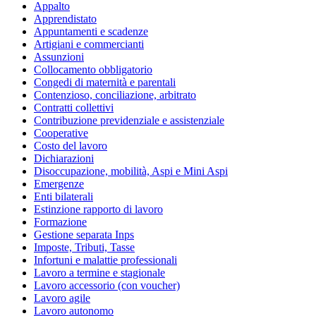
Appalto
Apprendistato
Appuntamenti e scadenze
Artigiani e commercianti
Assunzioni
Collocamento obbligatorio
Congedi di maternità e parentali
Contenzioso, conciliazione, arbitrato
Contratti collettivi
Contribuzione previdenziale e assistenziale
Cooperative
Costo del lavoro
Dichiarazioni
Disoccupazione, mobilità, Aspi e Mini Aspi
Emergenze
Enti bilaterali
Estinzione rapporto di lavoro
Formazione
Gestione separata Inps
Imposte, Tributi, Tasse
Infortuni e malattie professionali
Lavoro a termine e stagionale
Lavoro accessorio (con voucher)
Lavoro agile
Lavoro autonomo