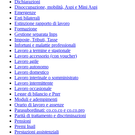
Dichiarazioni
Disoccupazione, mobilità, Aspi e Mini Aspi
Emergenze
Enti bilaterali
Estinzione rapporto di lavoro
Formazione
Gestione separata Inps
Imposte, Tributi, Tasse
Infortuni e malattie professionali
Lavoro a termine e stagionale
Lavoro accessorio (con voucher)
Lavoro agile
Lavoro autonomo
Lavoro domestico
Lavoro interinale o somministrato
Lavoro intermittente
Lavoro occasionale
Legge di bilancio e Pnrr
Moduli e adempimenti
Orario di lavoro e assenze
Parasubordinati: co.co.co e co.co.pro
Parità di trattamento e discriminazioni
Pensioni
Premi Inail
Prestazioni assistenziali