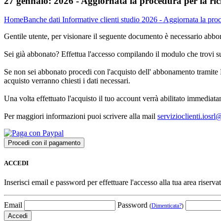
27 gennaio:
2026 - Aggiornata la procedura per la ric
Home
Banche dati
Informative clienti studio
2026 - Aggiornata la proc
Gentile utente, per visionare il seguente documento è necessario abbon
Sei già abbonato? Effettua l'accesso compilando il modulo che trovi 
Se non sei abbonato procedi con l'acquisto dell' abbonamento tramite P
acquisto verranno chiesti i dati necessari.
Una volta effettuato l'acquisto il tuo account verrà abilitato immediata
Per maggiori informazioni puoi scrivere alla mail
servizioclienti.iosr
ACCEDI
Inserisci email e password per effettuare l'accesso alla tua area riservat
Email
Password
(
Dimenticata?
)