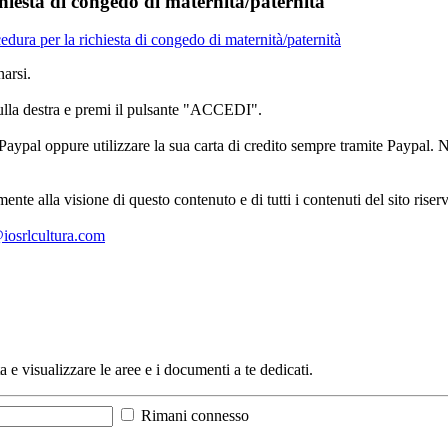
hiesta di congedo di maternità/paternità
edura per la richiesta di congedo di maternità/paternità
arsi.
sulla destra e premi il pulsante "ACCEDI".
aypal oppure utilizzare la sua carta di credito sempre tramite Paypal. No
mente alla visione di questo contenuto e di tutti i contenuti del sito ris
l@iosrlcultura.com
a e visualizzare le aree e i documenti a te dedicati.
Rimani connesso