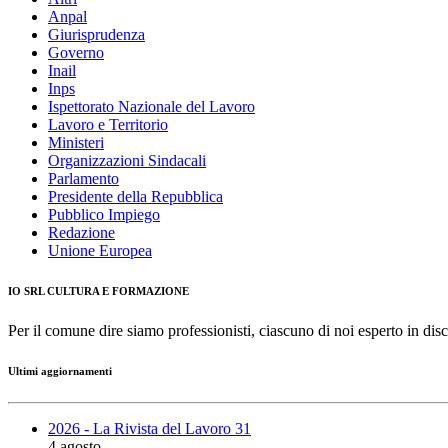
Anpal
Giurisprudenza
Governo
Inail
Inps
Ispettorato Nazionale del Lavoro
Lavoro e Territorio
Ministeri
Organizzazioni Sindacali
Parlamento
Presidente della Repubblica
Pubblico Impiego
Redazione
Unione Europea
IO SRL CULTURA E FORMAZIONE
Per il comune dire siamo professionisti, ciascuno di noi esperto in disc
Ultimi aggiornamenti
2026 - La Rivista del Lavoro 31
4 agosto