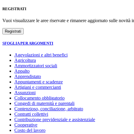
REGISTRATI
Vuoi visualizzare le aree riservate e rimanere aggiornato sulle novità in
SFOGLIA PER ARGOMENTI
Agevolazioni e altri benefici
Agricoltura
Ammortizzatori sociali
Appalto
Apprendistato
Appuntamenti e scadenze
Artigiani e commercianti
Assunzioni
Collocamento obbligatorio
Congedi di maternità e parentali
Contenzioso, conciliazione, arbitrato
Contratti collettivi
Contribuzione previdenziale e assistenziale
Cooperative
Costo del lavoro