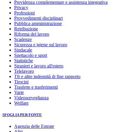
Previdenza complementare e assistenza integrativa
Privacy
Professioni
Provvedimenti disciplinari
Pubblica amministrazione
Retribuzione
Riforma del lavoro
Scadenze
Sicurezza e igiene sul lavoro
Sindacale
Spettacolo e sport
Statistiche
Stranieri e lavoro all'estero
Telelavoro
Tfr e altre indennità di fine rapporto
Tirocini
Trasferte e trasferimenti
Varie
Videosorveglianza
Welfare
SFOGLIA PER FONTE
Agenzia delle Entrate
Altri