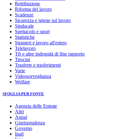
Retribuzione
Riforma del lavoro
Scadenze
Sicurezza e igiene sul lavoro
Sindacale
Spettacolo e sport
Statistiche
Stranieri e lavoro all'estero
Telelavoro
Tfr e altre indennità di fine rapporto
Tirocini
Trasferte e trasferimenti
Varie
Videosorveglianza
Welfare
SFOGLIA PER FONTE
Agenzia delle Entrate
Altri
Anpal
Giurisprudenza
Governo
Inail