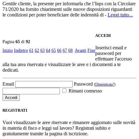
Gentile cliente, la presente per informarla che l’Inps con la Circolare
71/2020 ha fornito chiarimenti sulle nuove disposizioni riguardanti
le condizioni per poter beneficiare delle indennità di -
Leggi tutto...
ACCEDI
Pagina
65
di
92
Inserisci email e
Inizio
Indietro
61
62
63
64
65
66
67
68
Avanti
Fine
password per
effettuare l'accesso
alla tua area riservata e visualizzare le aree e i documenti a te
dedicati.
Email
Password
(
Dimenticata?
)
Rimani connesso
REGISTRATI
Vuoi visualizzare le aree riservate e rimanere aggiornato sulle novità
in materia di fisco e leggi sul lavoro? Registrati subito e
gratuitamente tramite la pagina di iscrizione.