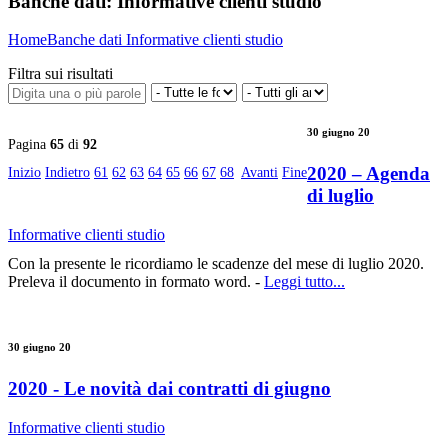
Banche dati:
Informative clienti studio
Home
Banche dati
Informative clienti studio
Filtra sui risultati
30 giugno 20
Pagina
65
di
92
2020 – Agenda
Inizio
Indietro
61
62
63
64
65
66
67
68
Avanti
Fine
di luglio
Informative clienti studio
Con la presente le ricordiamo le scadenze del mese di luglio 2020.
Preleva il documento in formato word. -
Leggi tutto...
30 giugno 20
2020 - Le novità dai contratti di giugno
Informative clienti studio