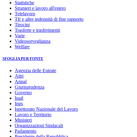
Statistiche
Stranieri e lavoro all'estero
Telelavoro
Tfr e altre indennità di fine rapporto
Tirocini
Trasferte e trasferimenti
Varie
Videosorveglianza
Welfare
SFOGLIA PER FONTE
Agenzia delle Entrate
Altri
Anpal
Giurisprudenza
Governo
Inail
Inps
Ispettorato Nazionale del Lavoro
Lavoro e Territorio
Ministeri
Organizzazioni Sindacali
Parlamento
Presidente della Repubblica