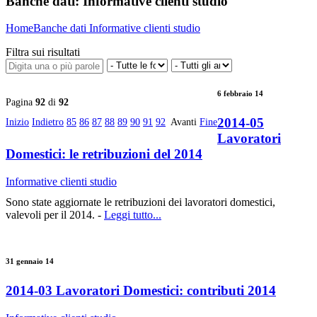
Banche dati:
Informative clienti studio
Home
Banche dati
Informative clienti studio
Filtra sui risultati
6 febbraio 14
Pagina
92
di
92
2014-05
Inizio
Indietro
85
86
87
88
89
90
91
92
Avanti
Fine
Lavoratori
Domestici: le retribuzioni del 2014
Informative clienti studio
Sono state aggiornate le retribuzioni dei lavoratori domestici,
valevoli per il 2014. -
Leggi tutto...
31 gennaio 14
2014-03 Lavoratori Domestici: contributi 2014