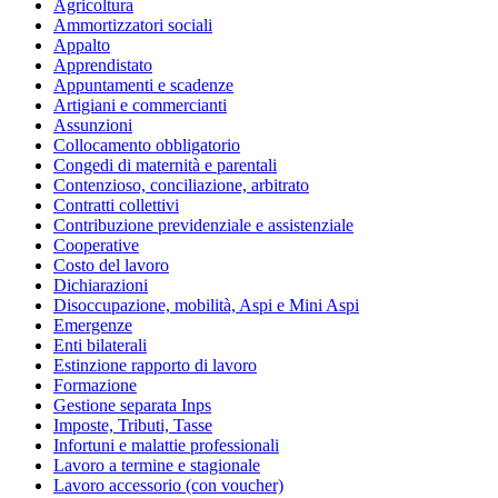
Agricoltura
Ammortizzatori sociali
Appalto
Apprendistato
Appuntamenti e scadenze
Artigiani e commercianti
Assunzioni
Collocamento obbligatorio
Congedi di maternità e parentali
Contenzioso, conciliazione, arbitrato
Contratti collettivi
Contribuzione previdenziale e assistenziale
Cooperative
Costo del lavoro
Dichiarazioni
Disoccupazione, mobilità, Aspi e Mini Aspi
Emergenze
Enti bilaterali
Estinzione rapporto di lavoro
Formazione
Gestione separata Inps
Imposte, Tributi, Tasse
Infortuni e malattie professionali
Lavoro a termine e stagionale
Lavoro accessorio (con voucher)