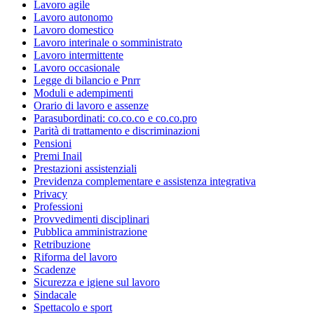
Lavoro agile
Lavoro autonomo
Lavoro domestico
Lavoro interinale o somministrato
Lavoro intermittente
Lavoro occasionale
Legge di bilancio e Pnrr
Moduli e adempimenti
Orario di lavoro e assenze
Parasubordinati: co.co.co e co.co.pro
Parità di trattamento e discriminazioni
Pensioni
Premi Inail
Prestazioni assistenziali
Previdenza complementare e assistenza integrativa
Privacy
Professioni
Provvedimenti disciplinari
Pubblica amministrazione
Retribuzione
Riforma del lavoro
Scadenze
Sicurezza e igiene sul lavoro
Sindacale
Spettacolo e sport