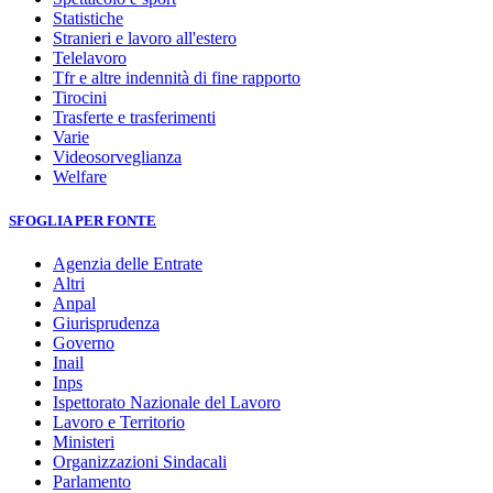
Statistiche
Stranieri e lavoro all'estero
Telelavoro
Tfr e altre indennità di fine rapporto
Tirocini
Trasferte e trasferimenti
Varie
Videosorveglianza
Welfare
SFOGLIA PER FONTE
Agenzia delle Entrate
Altri
Anpal
Giurisprudenza
Governo
Inail
Inps
Ispettorato Nazionale del Lavoro
Lavoro e Territorio
Ministeri
Organizzazioni Sindacali
Parlamento