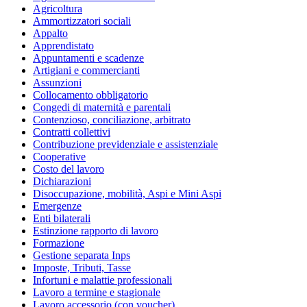
Agricoltura
Ammortizzatori sociali
Appalto
Apprendistato
Appuntamenti e scadenze
Artigiani e commercianti
Assunzioni
Collocamento obbligatorio
Congedi di maternità e parentali
Contenzioso, conciliazione, arbitrato
Contratti collettivi
Contribuzione previdenziale e assistenziale
Cooperative
Costo del lavoro
Dichiarazioni
Disoccupazione, mobilità, Aspi e Mini Aspi
Emergenze
Enti bilaterali
Estinzione rapporto di lavoro
Formazione
Gestione separata Inps
Imposte, Tributi, Tasse
Infortuni e malattie professionali
Lavoro a termine e stagionale
Lavoro accessorio (con voucher)