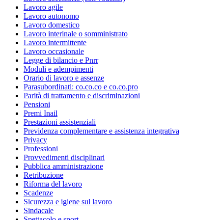
Lavoro agile
Lavoro autonomo
Lavoro domestico
Lavoro interinale o somministrato
Lavoro intermittente
Lavoro occasionale
Legge di bilancio e Pnrr
Moduli e adempimenti
Orario di lavoro e assenze
Parasubordinati: co.co.co e co.co.pro
Parità di trattamento e discriminazioni
Pensioni
Premi Inail
Prestazioni assistenziali
Previdenza complementare e assistenza integrativa
Privacy
Professioni
Provvedimenti disciplinari
Pubblica amministrazione
Retribuzione
Riforma del lavoro
Scadenze
Sicurezza e igiene sul lavoro
Sindacale
Spettacolo e sport