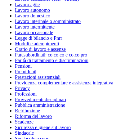
Lavoro agile
Lavoro autonomo
Lavoro domestico
Lavoro interinale o somministrato
Lavoro intermittente
Lavoro occasionale
Legge di bilancio e Pnrr
Moduli e adempimenti
Orario di lavoro e assenze
Parasubordinati: co.co.co e co.co.pro
Parità di trattamento e discriminazioni
Pensioni
Premi Inail
Prestazioni assistenziali
Previdenza complementare e assistenza integrativa
Privacy
Professioni
Provvedimenti disciplinari
Pubblica amministrazione
Retribuzione
Riforma del lavoro
Scadenze
Sicurezza e igiene sul lavoro
Sindacale
Spettacolo e sport