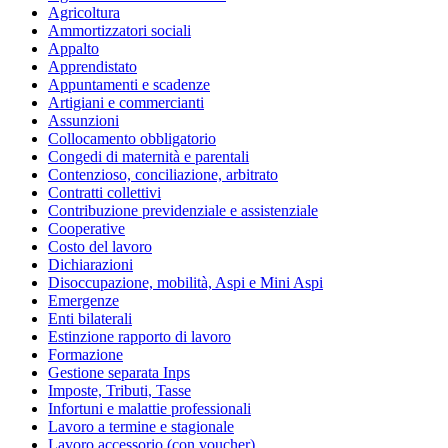
Agricoltura
Ammortizzatori sociali
Appalto
Apprendistato
Appuntamenti e scadenze
Artigiani e commercianti
Assunzioni
Collocamento obbligatorio
Congedi di maternità e parentali
Contenzioso, conciliazione, arbitrato
Contratti collettivi
Contribuzione previdenziale e assistenziale
Cooperative
Costo del lavoro
Dichiarazioni
Disoccupazione, mobilità, Aspi e Mini Aspi
Emergenze
Enti bilaterali
Estinzione rapporto di lavoro
Formazione
Gestione separata Inps
Imposte, Tributi, Tasse
Infortuni e malattie professionali
Lavoro a termine e stagionale
Lavoro accessorio (con voucher)