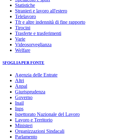
Statistiche
Stranieri e lavoro all'estero
Telelavoro
Tfr e altre indennità di fine rapporto
Tirocini
Trasferte e trasferimenti
Varie
Videosorveglianza
Welfare
SFOGLIA PER FONTE
Agenzia delle Entrate
Altri
Anpal
Giurisprudenza
Governo
Inail
Inps
Ispettorato Nazionale del Lavoro
Lavoro e Territorio
Ministeri
Organizzazioni Sindacali
Parlamento