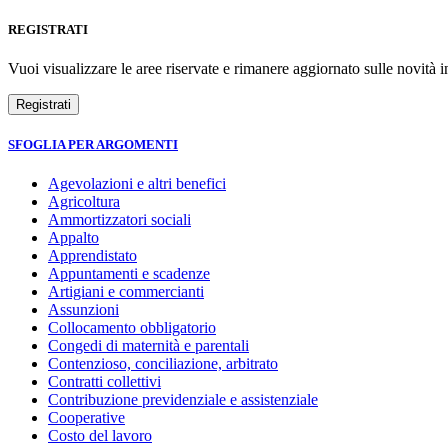
REGISTRATI
Vuoi visualizzare le aree riservate e rimanere aggiornato sulle novità in
SFOGLIA PER ARGOMENTI
Agevolazioni e altri benefici
Agricoltura
Ammortizzatori sociali
Appalto
Apprendistato
Appuntamenti e scadenze
Artigiani e commercianti
Assunzioni
Collocamento obbligatorio
Congedi di maternità e parentali
Contenzioso, conciliazione, arbitrato
Contratti collettivi
Contribuzione previdenziale e assistenziale
Cooperative
Costo del lavoro