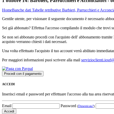
1 ottobre 14:
Barbieri, Parrucchieri e Acconciatori - 
Home
Banche dati
Tabelle retributive
Barbieri, Parrucchieri e Acconci
Gentile utente, per visionare il seguente documento è necessario abbon
Sei già abbonato? Effettua l'accesso compilando il modulo che trovi 
Se non sei abbonato procedi con l'acquisto dell' abbonamento tramite P
acquisto verranno chiesti i dati necessari.
Una volta effettuato l'acquisto il tuo account verrà abilitato immediata
Per maggiori informazioni puoi scrivere alla mail
servizioclienti.iosr
ACCEDI
Inserisci email e password per effettuare l'accesso alla tua area riservat
Email
Password
(
Dimenticata?
)