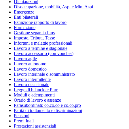
Dichiarazioni
Disoccupazione, mobilità, Aspi e Mini Aspi
Emergenze
Enti bilaterali
Estinzione rapporto di lavoro
Formazione
Gestione separata Inps
Imposte, Tributi, Tasse
Infortuni e malattie professionali
Lavoro a termine e stagionale
Lavoro accessorio (con voucher)
Lavoro agile
Lavoro autonomo
Lavoro domestico
Lavoro interinale o somministrato
Lavoro intermittente
Lavoro occasionale
Legge di bilancio e Pnrr
Moduli e adempimenti
Orario di lavoro e assenze
Parasubordinati: co.co.co e co.co.pro
Parità di trattamento e discriminazioni
Pensioni
Premi Inail
Prestazioni assistenziali