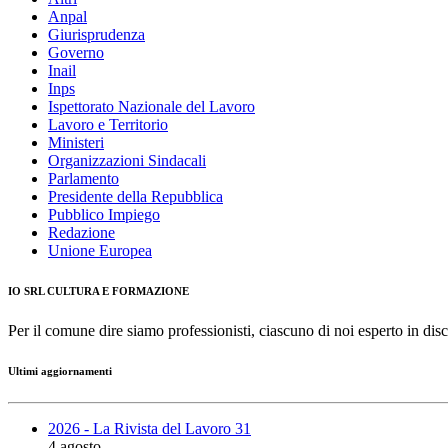
Anpal
Giurisprudenza
Governo
Inail
Inps
Ispettorato Nazionale del Lavoro
Lavoro e Territorio
Ministeri
Organizzazioni Sindacali
Parlamento
Presidente della Repubblica
Pubblico Impiego
Redazione
Unione Europea
IO SRL CULTURA E FORMAZIONE
Per il comune dire siamo professionisti, ciascuno di noi esperto in disc
Ultimi aggiornamenti
2026 - La Rivista del Lavoro 31
4 agosto