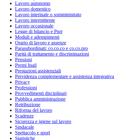
Lavoro autonomo
Lavoro domestico
Lavoro interinale o somministrato
Lavoro intermittente
Lavoro occasionale
Legge di bilancio e Pnrr
Moduli e adempimenti
Orario di lavoro e assenze
Parasubordinati: co.co.co e co.co.pro
Parità di trattamento e discriminazioni
Pensioni
Premi Inail
Prestazioni assistenziali
Previdenza complementare e assistenza integrativa
Privacy
Professioni
Provvedimenti disciplinari
Pubblica amministrazione
Retribuzione
Riforma del lavoro
Scadenze
Sicurezza e igiene sul lavoro
Sindacale
Spettacolo e sport
Statistiche