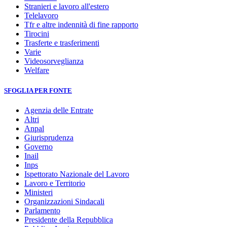
Stranieri e lavoro all'estero
Telelavoro
Tfr e altre indennità di fine rapporto
Tirocini
Trasferte e trasferimenti
Varie
Videosorveglianza
Welfare
SFOGLIA PER FONTE
Agenzia delle Entrate
Altri
Anpal
Giurisprudenza
Governo
Inail
Inps
Ispettorato Nazionale del Lavoro
Lavoro e Territorio
Ministeri
Organizzazioni Sindacali
Parlamento
Presidente della Repubblica