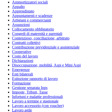
Ammortizzatori sociali
Appalto
Apprendistato
Appuntamenti e scadenze
Artigiani e commercianti
Assunzioni
Collocamento obbligatorio
Congedi di maternità e parentali
Contenzioso, conciliazione, arbitrato
Contratti collettivi
Contribuzione previdenziale e assistenziale
Cooperative
Costo del lavoro
Dichiarazioni
Disoccupazione, mobilità, Aspi e Mini Aspi
Emergenze
Enti bilaterali
Estinzione rapporto di lavoro
Formazione
Gestione separata Inps
Imposte, Tributi, Tasse
Infortuni e malattie professionali
Lavoro a termine e stagionale
Lavoro accessorio (con voucher)
Lavoro agile