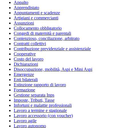
Appalto
Apprendistato
Appuntamenti e scadenze
Artigiani e commercianti
Assunzioni
Collocamento obbligatorio
Congedi di maternità e parentali
Contenzioso, conciliazione, arbitrato
Contratti collettivi
Contribuzione previdenziale e assistenziale
Cooperative
Costo del lavoro
Dichiarazioni
Disoccupazione, mobilità, Aspi e Mini Aspi
Emergenze
Enti bilaterali
Estinzione rapporto di lavoro
Formazione
Gestione separata Inps
Imposte, Tributi, Tasse
Infortuni e malattie professionali
Lavoro a termine e stagionale
Lavoro accessorio (con voucher)
Lavoro agile
Lavoro autonomo