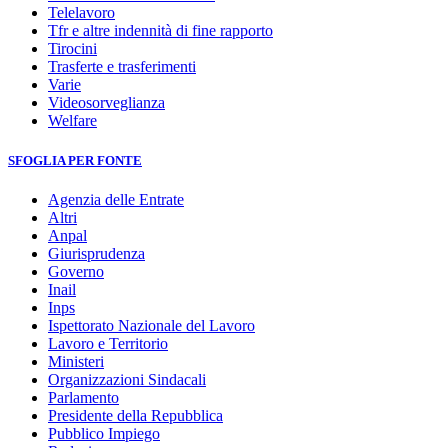
Telelavoro
Tfr e altre indennità di fine rapporto
Tirocini
Trasferte e trasferimenti
Varie
Videosorveglianza
Welfare
SFOGLIA PER FONTE
Agenzia delle Entrate
Altri
Anpal
Giurisprudenza
Governo
Inail
Inps
Ispettorato Nazionale del Lavoro
Lavoro e Territorio
Ministeri
Organizzazioni Sindacali
Parlamento
Presidente della Repubblica
Pubblico Impiego