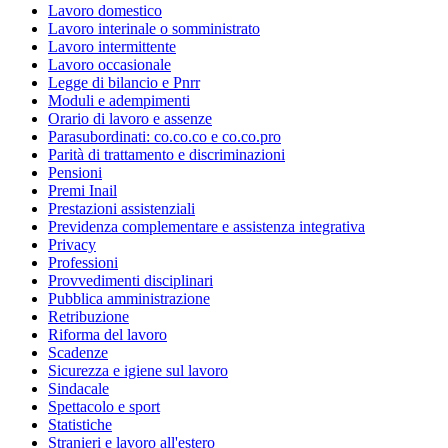
Lavoro domestico
Lavoro interinale o somministrato
Lavoro intermittente
Lavoro occasionale
Legge di bilancio e Pnrr
Moduli e adempimenti
Orario di lavoro e assenze
Parasubordinati: co.co.co e co.co.pro
Parità di trattamento e discriminazioni
Pensioni
Premi Inail
Prestazioni assistenziali
Previdenza complementare e assistenza integrativa
Privacy
Professioni
Provvedimenti disciplinari
Pubblica amministrazione
Retribuzione
Riforma del lavoro
Scadenze
Sicurezza e igiene sul lavoro
Sindacale
Spettacolo e sport
Statistiche
Stranieri e lavoro all'estero