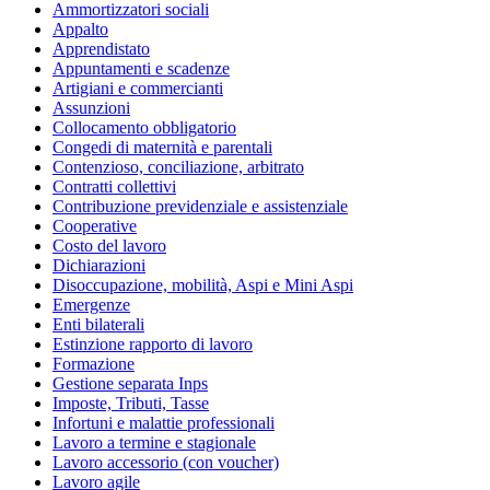
Ammortizzatori sociali
Appalto
Apprendistato
Appuntamenti e scadenze
Artigiani e commercianti
Assunzioni
Collocamento obbligatorio
Congedi di maternità e parentali
Contenzioso, conciliazione, arbitrato
Contratti collettivi
Contribuzione previdenziale e assistenziale
Cooperative
Costo del lavoro
Dichiarazioni
Disoccupazione, mobilità, Aspi e Mini Aspi
Emergenze
Enti bilaterali
Estinzione rapporto di lavoro
Formazione
Gestione separata Inps
Imposte, Tributi, Tasse
Infortuni e malattie professionali
Lavoro a termine e stagionale
Lavoro accessorio (con voucher)
Lavoro agile