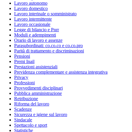
Lavoro autonomo
Lavoro domestico
Lavoro interinale o somministrato
Lavoro intermittente
Lavoro occasionale
Legge di bilancio e Pnrr
Moduli e adempimenti
Orario di lavoro e assenze
Parasubordinati: co.co.co e co.co.pro
Parità di trattamento e discriminazioni
Pensioni
Premi Inail
Prestazioni assistenziali
Previdenza complementare e assistenza integrativa
Privacy
Professioni
Provvedimenti disciplinari
Pubblica amministrazione
Retribuzione
Riforma del lavoro
Scadenze
Sicurezza e igiene sul lavoro
Sindacale
Spettacolo e sport
Statistiche