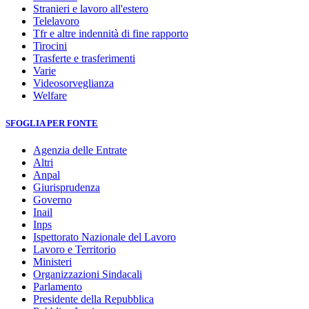
Stranieri e lavoro all'estero
Telelavoro
Tfr e altre indennità di fine rapporto
Tirocini
Trasferte e trasferimenti
Varie
Videosorveglianza
Welfare
SFOGLIA PER FONTE
Agenzia delle Entrate
Altri
Anpal
Giurisprudenza
Governo
Inail
Inps
Ispettorato Nazionale del Lavoro
Lavoro e Territorio
Ministeri
Organizzazioni Sindacali
Parlamento
Presidente della Repubblica