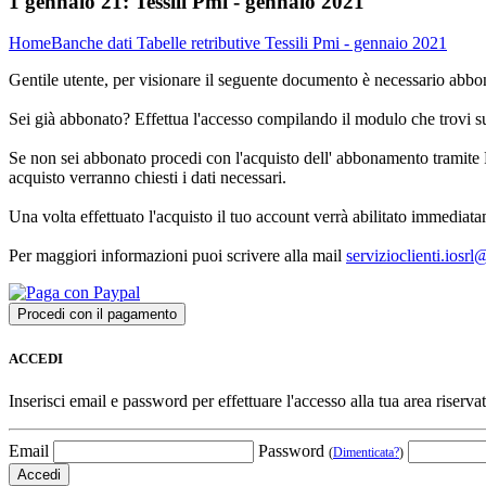
1 gennaio 21:
Tessili Pmi - gennaio 2021
Home
Banche dati
Tabelle retributive
Tessili Pmi - gennaio 2021
Gentile utente, per visionare il seguente documento è necessario abbon
Sei già abbonato? Effettua l'accesso compilando il modulo che trovi 
Se non sei abbonato procedi con l'acquisto dell' abbonamento tramite P
acquisto verranno chiesti i dati necessari.
Una volta effettuato l'acquisto il tuo account verrà abilitato immediata
Per maggiori informazioni puoi scrivere alla mail
servizioclienti.iosr
ACCEDI
Inserisci email e password per effettuare l'accesso alla tua area riservat
Email
Password
(
Dimenticata?
)