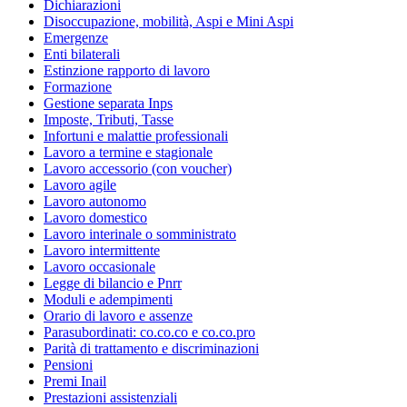
Dichiarazioni
Disoccupazione, mobilità, Aspi e Mini Aspi
Emergenze
Enti bilaterali
Estinzione rapporto di lavoro
Formazione
Gestione separata Inps
Imposte, Tributi, Tasse
Infortuni e malattie professionali
Lavoro a termine e stagionale
Lavoro accessorio (con voucher)
Lavoro agile
Lavoro autonomo
Lavoro domestico
Lavoro interinale o somministrato
Lavoro intermittente
Lavoro occasionale
Legge di bilancio e Pnrr
Moduli e adempimenti
Orario di lavoro e assenze
Parasubordinati: co.co.co e co.co.pro
Parità di trattamento e discriminazioni
Pensioni
Premi Inail
Prestazioni assistenziali