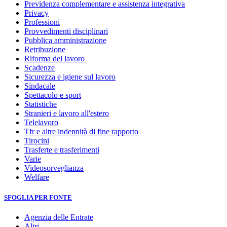
Previdenza complementare e assistenza integrativa
Privacy
Professioni
Provvedimenti disciplinari
Pubblica amministrazione
Retribuzione
Riforma del lavoro
Scadenze
Sicurezza e igiene sul lavoro
Sindacale
Spettacolo e sport
Statistiche
Stranieri e lavoro all'estero
Telelavoro
Tfr e altre indennità di fine rapporto
Tirocini
Trasferte e trasferimenti
Varie
Videosorveglianza
Welfare
SFOGLIA PER FONTE
Agenzia delle Entrate
Altri