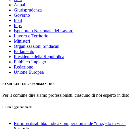
Anpal
Giurisprudenza
Governo
Inail
Inps
Ispettorato Nazionale del Lavoro
Lavoro e Territorio
Ministeri
Organizzazioni Sindacali
Parlamento
Presidente della Repubblica
Pubblico Impiego
Redazione
Unione Europea
IO SRL CULTURA E FORMAZIONE
Per il comune dire siamo professionisti, ciascuno di noi esperto in disc
Ultimi aggiornamenti
Riforma disabilità: indicazioni per domande “progetto di vita”
6 agosto