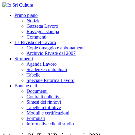
Primo piano
Notizie
Gazzetta Lavoro
Rassegna stampa
Commenti
La Rivista del Lavoro
Copie omaggio e abbonamenti
Archivio Riviste dal 2007
Strumenti
Agenda Lavoro
Scadenze contrattuali
Tabelle
Speciale Riforma Lavoro
Banche dati
Documenti
Contratti collettivi
Sintesi dei rinnovi
Tabelle retributive
Moduli e certificazioni
Formulari
Informative clienti studio