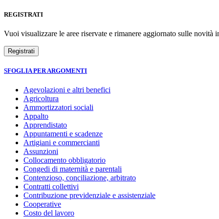
REGISTRATI
Vuoi visualizzare le aree riservate e rimanere aggiornato sulle novità in
SFOGLIA PER ARGOMENTI
Agevolazioni e altri benefici
Agricoltura
Ammortizzatori sociali
Appalto
Apprendistato
Appuntamenti e scadenze
Artigiani e commercianti
Assunzioni
Collocamento obbligatorio
Congedi di maternità e parentali
Contenzioso, conciliazione, arbitrato
Contratti collettivi
Contribuzione previdenziale e assistenziale
Cooperative
Costo del lavoro