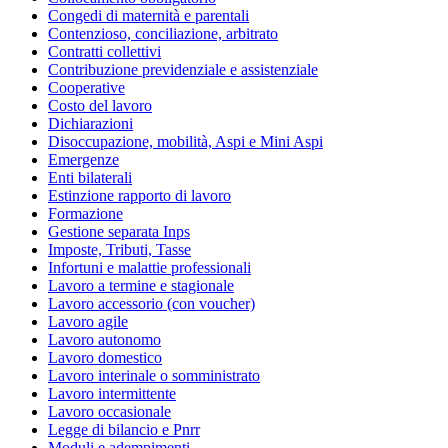
Congedi di maternità e parentali
Contenzioso, conciliazione, arbitrato
Contratti collettivi
Contribuzione previdenziale e assistenziale
Cooperative
Costo del lavoro
Dichiarazioni
Disoccupazione, mobilità, Aspi e Mini Aspi
Emergenze
Enti bilaterali
Estinzione rapporto di lavoro
Formazione
Gestione separata Inps
Imposte, Tributi, Tasse
Infortuni e malattie professionali
Lavoro a termine e stagionale
Lavoro accessorio (con voucher)
Lavoro agile
Lavoro autonomo
Lavoro domestico
Lavoro interinale o somministrato
Lavoro intermittente
Lavoro occasionale
Legge di bilancio e Pnrr
Moduli e adempimenti