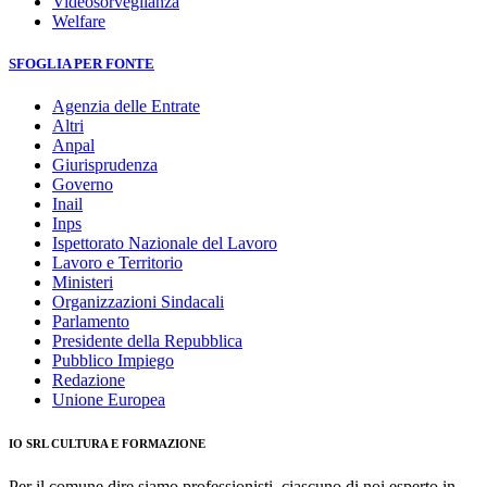
Videosorveglianza
Welfare
SFOGLIA PER FONTE
Agenzia delle Entrate
Altri
Anpal
Giurisprudenza
Governo
Inail
Inps
Ispettorato Nazionale del Lavoro
Lavoro e Territorio
Ministeri
Organizzazioni Sindacali
Parlamento
Presidente della Repubblica
Pubblico Impiego
Redazione
Unione Europea
IO SRL CULTURA E FORMAZIONE
Per il comune dire siamo professionisti, ciascuno di noi esperto in