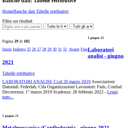
Banche dati:
Tabelle retributive
Home
Banche dati
Tabelle retributive
Filtra sui risultati
1 giugno 21
Pagina
29
di
102
Laboratori
Inizio
Indietro
25
26
27
28
29
30
31
32
Avanti
Fine
analisi - giugno
2021
Tabelle retributive
LABORATORI ANALISI: Ccnl 26 marzo 2019
Associazioni
Datoriali: Federlab, Cifa Organizzazioni Lavoratori: Fials, Confsal
Decorrenza: 1° marzo 2019 Scadenza: 28 febbraio 2022 -
Leggi
tutto...
1 giugno 21
Metalmeccanica (Confindustria - giugno 2021