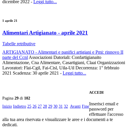
dicembre 2022 -
Leggi tutto...
1 aprile 21
Alimentari Artigianato - aprile 2021
Tabelle retributive
ARTIGIANATO - Alimentari e panifici artigiani e Pmi: rinnovo II
parte del Ccnl
Associazioni Datoriali: Confartigianaito
Alimentazione, Cna Alimentare, Casartigiani, Claai Organizzazioni
Lavoratori: Flai-Cgil, Fai-Cisl, Uila-Uil Decorrenza: 1° febbraio
2021 Scadenza: 30 aprile 2021 -
Leggi tutto...
ACCEDI
Pagina
29
di
102
Inserisci email e
Inizio
Indietro
25
26
27
28
29
30
31
32
Avanti
Fine
password per
effettuare l'accesso
alla tua area riservata e visualizzare le aree e i documenti a te
dedicati.