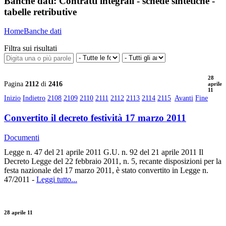
Banche dati:
Contratti integrali - schede sintetiche -
tabelle retributive
Home
Banche dati
Filtra sui risultati
28
Pagina
2112
di
2416
aprile
11
Inizio
Indietro
2108
2109
2110
2111
2112
2113
2114
2115
Avanti
Fine
Convertito il decreto festività 17 marzo 2011
Documenti
Legge n. 47 del 21 aprile 2011 G.U. n. 92 del 21 aprile 2011 Il
Decreto Legge del 22 febbraio 2011, n. 5, recante disposizioni per la
festa nazionale del 17 marzo 2011, è stato convertito in Legge n.
47/2011 -
Leggi tutto...
28 aprile 11