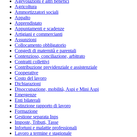
Agevolazioni e altri benefici
Agricoltura
Ammortizzatori sociali
Appalto
Apprendistato
Appuntamenti e scadenze
Artigiani e commercianti
Assunzioni
Collocamento obbligatorio
Congedi di maternità e parentali
Contenzioso, conciliazione, arbitrato
Contratti collettivi
Contribuzione previdenziale e assistenziale
Cooperative
Costo del lavoro
Dichiarazioni
Disoccupazione, mobilità, Aspi e Mini Aspi
Emergenze
Enti bilaterali
Estinzione rapporto di lavoro
Formazione
Gestione separata Inps
Imposte, Tributi, Tasse
Infortuni e malattie professionali
Lavoro a termine e stagionale