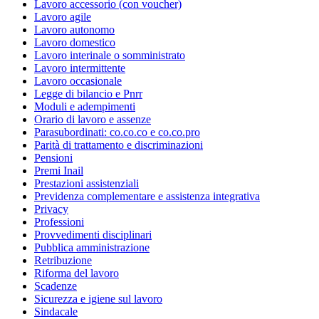
Lavoro accessorio (con voucher)
Lavoro agile
Lavoro autonomo
Lavoro domestico
Lavoro interinale o somministrato
Lavoro intermittente
Lavoro occasionale
Legge di bilancio e Pnrr
Moduli e adempimenti
Orario di lavoro e assenze
Parasubordinati: co.co.co e co.co.pro
Parità di trattamento e discriminazioni
Pensioni
Premi Inail
Prestazioni assistenziali
Previdenza complementare e assistenza integrativa
Privacy
Professioni
Provvedimenti disciplinari
Pubblica amministrazione
Retribuzione
Riforma del lavoro
Scadenze
Sicurezza e igiene sul lavoro
Sindacale