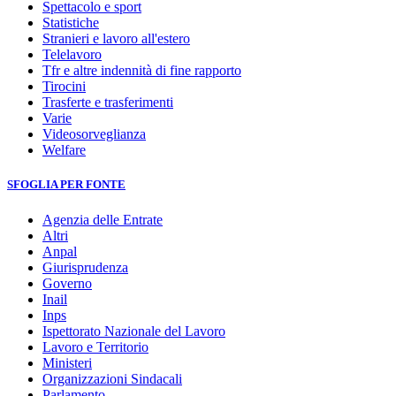
Spettacolo e sport
Statistiche
Stranieri e lavoro all'estero
Telelavoro
Tfr e altre indennità di fine rapporto
Tirocini
Trasferte e trasferimenti
Varie
Videosorveglianza
Welfare
SFOGLIA PER FONTE
Agenzia delle Entrate
Altri
Anpal
Giurisprudenza
Governo
Inail
Inps
Ispettorato Nazionale del Lavoro
Lavoro e Territorio
Ministeri
Organizzazioni Sindacali
Parlamento