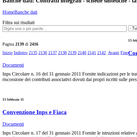
Banche dati:
Contratti integrali - schede sintetiche - ta
Home
Banche dati
Filtra sui risultati
15 fe
Pagina
2139
di
2416
Co
Inizio
Indietro
2135
2136
2137
2138
2139
2140
2141
2142
Avanti
Fine
Documenti
Inps Circolare n. 16 del 31 gennaio 2011 Fornite indicazioni per le trat
riscossione dei contributi associativi dovuti dai propri iscritti sulle pr
15 febbraio 11
Convenzione Inps e Fiaca
Documenti
Inps Circolare n. 17 del 31 gennaio 2011 Fornite le istruzioni relative 