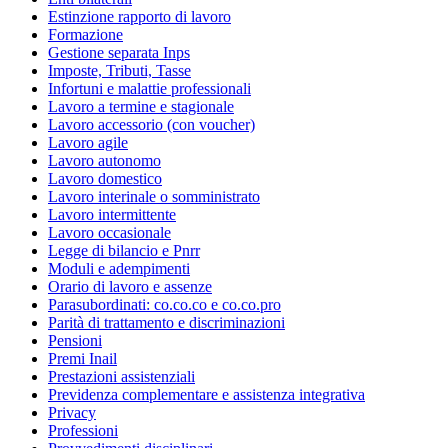
Estinzione rapporto di lavoro
Formazione
Gestione separata Inps
Imposte, Tributi, Tasse
Infortuni e malattie professionali
Lavoro a termine e stagionale
Lavoro accessorio (con voucher)
Lavoro agile
Lavoro autonomo
Lavoro domestico
Lavoro interinale o somministrato
Lavoro intermittente
Lavoro occasionale
Legge di bilancio e Pnrr
Moduli e adempimenti
Orario di lavoro e assenze
Parasubordinati: co.co.co e co.co.pro
Parità di trattamento e discriminazioni
Pensioni
Premi Inail
Prestazioni assistenziali
Previdenza complementare e assistenza integrativa
Privacy
Professioni