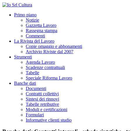
Primo piano
Notizie
Gazzetta Lavoro
Rassegna stampa
Commenti
La Rivista del Lavoro
Copie omaggio e abbonamenti
Archivio Riviste dal 2007
Strumenti
Agenda Lavoro
Scadenze contrattuali
Tabelle
Speciale Riforma Lavoro
Banche dati
Documenti
Contratti collettivi
Sintesi dei rinnovi
Tabelle retributive
Moduli e certificazioni
Formulari
Informative clienti studio