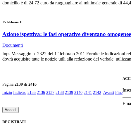
domicilio è di 24,72 euro da ragguagliare al minimale generale di 44,
15 febbraio 11
Azione ispettiva: le fasi operative diventano omogenee
Documenti
Inps Messaggio n. 2322 del 1° febbraio 2011 Fornite le indicazioni relati
dovrà acquisire tutte le notizie utili alla redazione del verbale, utiliz
ACC
Pagina
2139
di
2416
Inse
Inizio
Indietro
2135
2136
2137
2138
2139
2140
2141
2142
Avanti
Fine
Ema
REGISTRATI