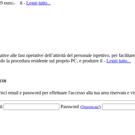
49 euro;- il -
Leggi tutto...
ve alle fasi operative dell’attività del personale ispettivo, per facilitar
zando la procedura residente sul proprio PC, e produrre il -
Leggi tutto...
EDI
risci email e password per effettuare l'accesso alla tua area riservata e vi
il
Password
(
Dimenticata?
)