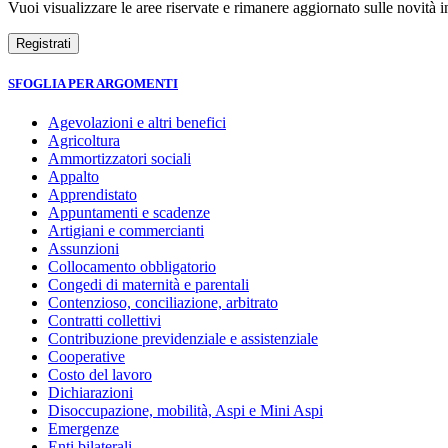
Vuoi visualizzare le aree riservate e rimanere aggiornato sulle novità in
SFOGLIA PER ARGOMENTI
Agevolazioni e altri benefici
Agricoltura
Ammortizzatori sociali
Appalto
Apprendistato
Appuntamenti e scadenze
Artigiani e commercianti
Assunzioni
Collocamento obbligatorio
Congedi di maternità e parentali
Contenzioso, conciliazione, arbitrato
Contratti collettivi
Contribuzione previdenziale e assistenziale
Cooperative
Costo del lavoro
Dichiarazioni
Disoccupazione, mobilità, Aspi e Mini Aspi
Emergenze
Enti bilaterali