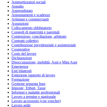
Ammortizzatori sociali
Appalto
Apprendistato
Appuntamenti e scadenze
Artigiani e commercianti
Assunzioni
Collocamento obbligatorio
Congedi di maternità e parentali
Contenzioso, conciliazione, arbitrato
Contratti collettivi
Contribuzione previdenziale e assistenziale
Cooperative
Costo del lavoro
Dichiarazioni
Disoccupazione, mobilità, Aspi e Mini Aspi
Emergenze
Enti bilaterali
Estinzione rapporto di lavoro
Formazione
Gestione separata Inps
Imposte, Tributi, Tasse
Infortuni e malattie professionali
Lavoro a termine e stagionale
Lavoro accessorio (con voucher)
Lavoro agile