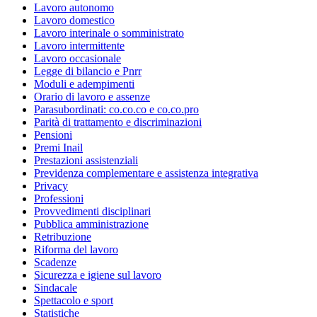
Lavoro autonomo
Lavoro domestico
Lavoro interinale o somministrato
Lavoro intermittente
Lavoro occasionale
Legge di bilancio e Pnrr
Moduli e adempimenti
Orario di lavoro e assenze
Parasubordinati: co.co.co e co.co.pro
Parità di trattamento e discriminazioni
Pensioni
Premi Inail
Prestazioni assistenziali
Previdenza complementare e assistenza integrativa
Privacy
Professioni
Provvedimenti disciplinari
Pubblica amministrazione
Retribuzione
Riforma del lavoro
Scadenze
Sicurezza e igiene sul lavoro
Sindacale
Spettacolo e sport
Statistiche