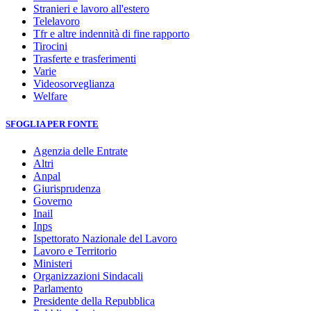
Stranieri e lavoro all'estero
Telelavoro
Tfr e altre indennità di fine rapporto
Tirocini
Trasferte e trasferimenti
Varie
Videosorveglianza
Welfare
SFOGLIA PER FONTE
Agenzia delle Entrate
Altri
Anpal
Giurisprudenza
Governo
Inail
Inps
Ispettorato Nazionale del Lavoro
Lavoro e Territorio
Ministeri
Organizzazioni Sindacali
Parlamento
Presidente della Repubblica