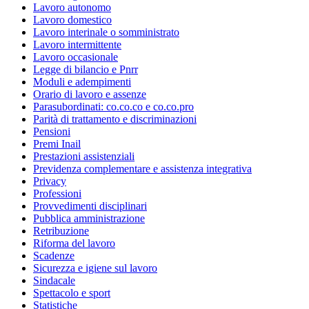
Lavoro autonomo
Lavoro domestico
Lavoro interinale o somministrato
Lavoro intermittente
Lavoro occasionale
Legge di bilancio e Pnrr
Moduli e adempimenti
Orario di lavoro e assenze
Parasubordinati: co.co.co e co.co.pro
Parità di trattamento e discriminazioni
Pensioni
Premi Inail
Prestazioni assistenziali
Previdenza complementare e assistenza integrativa
Privacy
Professioni
Provvedimenti disciplinari
Pubblica amministrazione
Retribuzione
Riforma del lavoro
Scadenze
Sicurezza e igiene sul lavoro
Sindacale
Spettacolo e sport
Statistiche