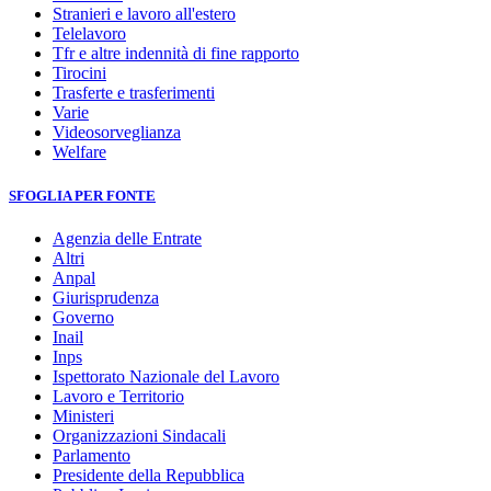
Stranieri e lavoro all'estero
Telelavoro
Tfr e altre indennità di fine rapporto
Tirocini
Trasferte e trasferimenti
Varie
Videosorveglianza
Welfare
SFOGLIA PER FONTE
Agenzia delle Entrate
Altri
Anpal
Giurisprudenza
Governo
Inail
Inps
Ispettorato Nazionale del Lavoro
Lavoro e Territorio
Ministeri
Organizzazioni Sindacali
Parlamento
Presidente della Repubblica