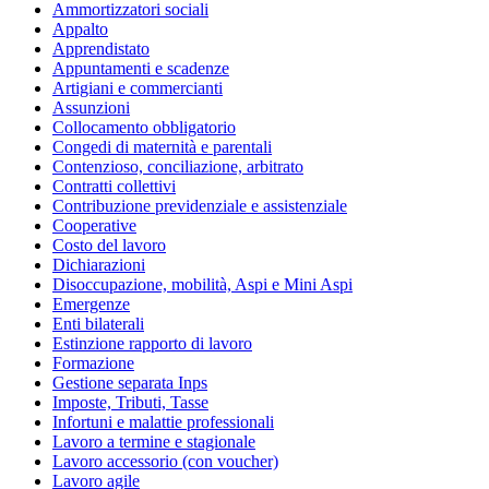
Ammortizzatori sociali
Appalto
Apprendistato
Appuntamenti e scadenze
Artigiani e commercianti
Assunzioni
Collocamento obbligatorio
Congedi di maternità e parentali
Contenzioso, conciliazione, arbitrato
Contratti collettivi
Contribuzione previdenziale e assistenziale
Cooperative
Costo del lavoro
Dichiarazioni
Disoccupazione, mobilità, Aspi e Mini Aspi
Emergenze
Enti bilaterali
Estinzione rapporto di lavoro
Formazione
Gestione separata Inps
Imposte, Tributi, Tasse
Infortuni e malattie professionali
Lavoro a termine e stagionale
Lavoro accessorio (con voucher)
Lavoro agile