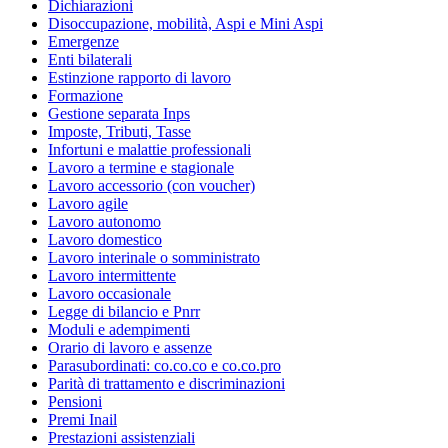
Dichiarazioni
Disoccupazione, mobilità, Aspi e Mini Aspi
Emergenze
Enti bilaterali
Estinzione rapporto di lavoro
Formazione
Gestione separata Inps
Imposte, Tributi, Tasse
Infortuni e malattie professionali
Lavoro a termine e stagionale
Lavoro accessorio (con voucher)
Lavoro agile
Lavoro autonomo
Lavoro domestico
Lavoro interinale o somministrato
Lavoro intermittente
Lavoro occasionale
Legge di bilancio e Pnrr
Moduli e adempimenti
Orario di lavoro e assenze
Parasubordinati: co.co.co e co.co.pro
Parità di trattamento e discriminazioni
Pensioni
Premi Inail
Prestazioni assistenziali