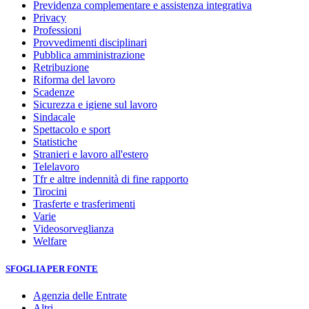
Previdenza complementare e assistenza integrativa
Privacy
Professioni
Provvedimenti disciplinari
Pubblica amministrazione
Retribuzione
Riforma del lavoro
Scadenze
Sicurezza e igiene sul lavoro
Sindacale
Spettacolo e sport
Statistiche
Stranieri e lavoro all'estero
Telelavoro
Tfr e altre indennità di fine rapporto
Tirocini
Trasferte e trasferimenti
Varie
Videosorveglianza
Welfare
SFOGLIA PER FONTE
Agenzia delle Entrate
Altri