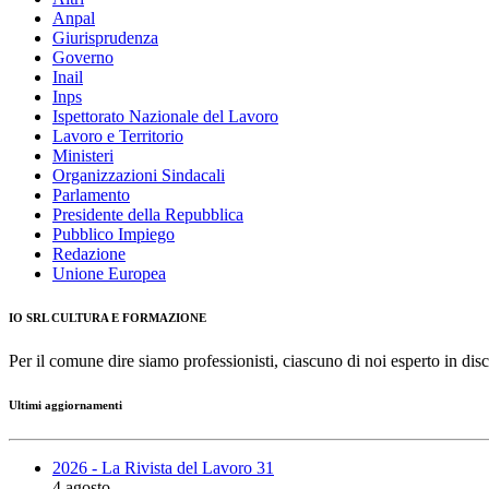
Anpal
Giurisprudenza
Governo
Inail
Inps
Ispettorato Nazionale del Lavoro
Lavoro e Territorio
Ministeri
Organizzazioni Sindacali
Parlamento
Presidente della Repubblica
Pubblico Impiego
Redazione
Unione Europea
IO SRL CULTURA E FORMAZIONE
Per il comune dire siamo professionisti, ciascuno di noi esperto in disc
Ultimi aggiornamenti
2026 - La Rivista del Lavoro 31
4 agosto