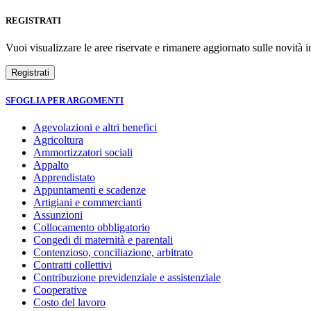
REGISTRATI
Vuoi visualizzare le aree riservate e rimanere aggiornato sulle novità in
SFOGLIA PER ARGOMENTI
Agevolazioni e altri benefici
Agricoltura
Ammortizzatori sociali
Appalto
Apprendistato
Appuntamenti e scadenze
Artigiani e commercianti
Assunzioni
Collocamento obbligatorio
Congedi di maternità e parentali
Contenzioso, conciliazione, arbitrato
Contratti collettivi
Contribuzione previdenziale e assistenziale
Cooperative
Costo del lavoro