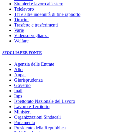
Stranieri e lavoro all'estero
Telelavoro
Tfr e altre indennità di fine rapporto
Tirocini
Trasferte e trasferimenti
Varie
Videosorveglianza
Welfare
SFOGLIA PER FONTE
Agenzia delle Entrate
Altri
Anpal
Giurisprudenza
Governo
Inail
Inps
Ispettorato Nazionale del Lavoro
Lavoro e Territorio
Ministeri
Organizzazioni Sindacali
Parlamento
Presidente della Repubblica