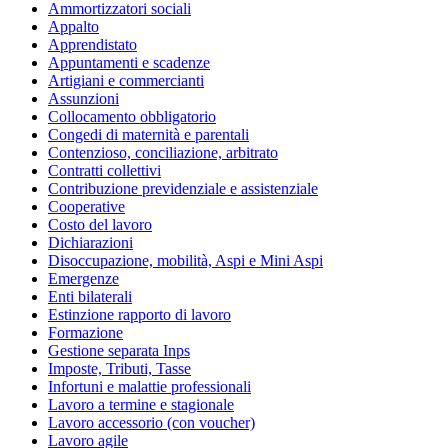
Ammortizzatori sociali
Appalto
Apprendistato
Appuntamenti e scadenze
Artigiani e commercianti
Assunzioni
Collocamento obbligatorio
Congedi di maternità e parentali
Contenzioso, conciliazione, arbitrato
Contratti collettivi
Contribuzione previdenziale e assistenziale
Cooperative
Costo del lavoro
Dichiarazioni
Disoccupazione, mobilità, Aspi e Mini Aspi
Emergenze
Enti bilaterali
Estinzione rapporto di lavoro
Formazione
Gestione separata Inps
Imposte, Tributi, Tasse
Infortuni e malattie professionali
Lavoro a termine e stagionale
Lavoro accessorio (con voucher)
Lavoro agile