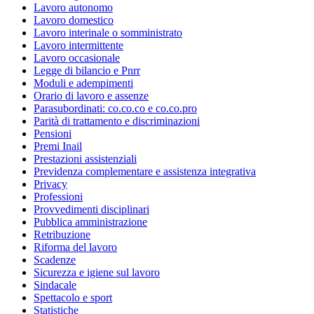
Lavoro autonomo
Lavoro domestico
Lavoro interinale o somministrato
Lavoro intermittente
Lavoro occasionale
Legge di bilancio e Pnrr
Moduli e adempimenti
Orario di lavoro e assenze
Parasubordinati: co.co.co e co.co.pro
Parità di trattamento e discriminazioni
Pensioni
Premi Inail
Prestazioni assistenziali
Previdenza complementare e assistenza integrativa
Privacy
Professioni
Provvedimenti disciplinari
Pubblica amministrazione
Retribuzione
Riforma del lavoro
Scadenze
Sicurezza e igiene sul lavoro
Sindacale
Spettacolo e sport
Statistiche