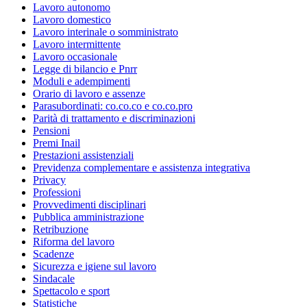
Lavoro autonomo
Lavoro domestico
Lavoro interinale o somministrato
Lavoro intermittente
Lavoro occasionale
Legge di bilancio e Pnrr
Moduli e adempimenti
Orario di lavoro e assenze
Parasubordinati: co.co.co e co.co.pro
Parità di trattamento e discriminazioni
Pensioni
Premi Inail
Prestazioni assistenziali
Previdenza complementare e assistenza integrativa
Privacy
Professioni
Provvedimenti disciplinari
Pubblica amministrazione
Retribuzione
Riforma del lavoro
Scadenze
Sicurezza e igiene sul lavoro
Sindacale
Spettacolo e sport
Statistiche