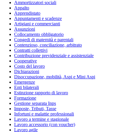
Ammortizzatori sociali
Appalto
Apprendistato
Appuntamenti e scadenze
Artigiani e commercianti
Assunzioni
Collocamento obbligatorio
Congedi di maternità e parentali
Contenzioso, conciliazione, arbitrato
Contratti collettivi
Contribuzione previdenziale e assistenziale
Cooperative
Costo del lavoro
Dichiarazioni
Disoccupazione, mobilità, Aspi e Mini Aspi
Emergenze
Enti bilaterali
Estinzione rapporto di lavoro
Formazione
Gestione separata Inps
Imposte, Tributi, Tasse
Infortuni e malattie professionali
Lavoro a termine e stagionale
Lavoro accessorio (con voucher)
Lavoro agile