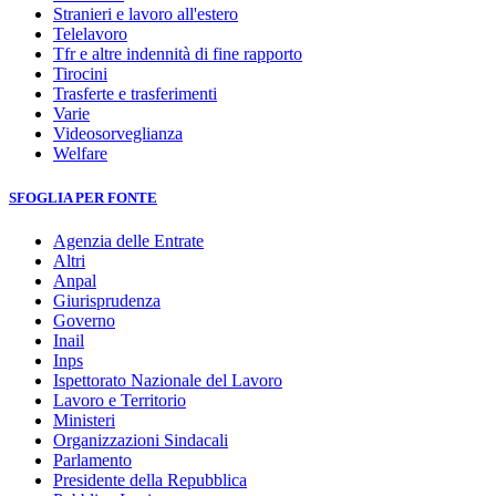
Stranieri e lavoro all'estero
Telelavoro
Tfr e altre indennità di fine rapporto
Tirocini
Trasferte e trasferimenti
Varie
Videosorveglianza
Welfare
SFOGLIA PER FONTE
Agenzia delle Entrate
Altri
Anpal
Giurisprudenza
Governo
Inail
Inps
Ispettorato Nazionale del Lavoro
Lavoro e Territorio
Ministeri
Organizzazioni Sindacali
Parlamento
Presidente della Repubblica