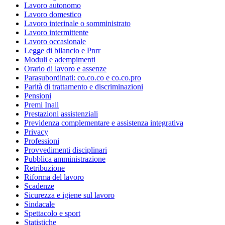
Lavoro autonomo
Lavoro domestico
Lavoro interinale o somministrato
Lavoro intermittente
Lavoro occasionale
Legge di bilancio e Pnrr
Moduli e adempimenti
Orario di lavoro e assenze
Parasubordinati: co.co.co e co.co.pro
Parità di trattamento e discriminazioni
Pensioni
Premi Inail
Prestazioni assistenziali
Previdenza complementare e assistenza integrativa
Privacy
Professioni
Provvedimenti disciplinari
Pubblica amministrazione
Retribuzione
Riforma del lavoro
Scadenze
Sicurezza e igiene sul lavoro
Sindacale
Spettacolo e sport
Statistiche