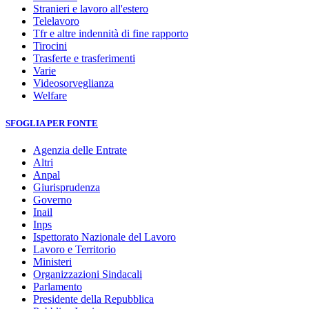
Stranieri e lavoro all'estero
Telelavoro
Tfr e altre indennità di fine rapporto
Tirocini
Trasferte e trasferimenti
Varie
Videosorveglianza
Welfare
SFOGLIA PER FONTE
Agenzia delle Entrate
Altri
Anpal
Giurisprudenza
Governo
Inail
Inps
Ispettorato Nazionale del Lavoro
Lavoro e Territorio
Ministeri
Organizzazioni Sindacali
Parlamento
Presidente della Repubblica