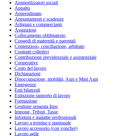
Ammortizzatori sociali
Appalto
Apprendistato
Appuntamenti e scadenze
Artigiani e commercianti
Assunzioni
Collocamento obbligatorio
Congedi di maternità e parentali
Contenzioso, conciliazione, arbitrato
Contratti collettivi
Contribuzione previdenziale e assistenziale
Cooperative
Costo del lavoro
Dichiarazioni
Disoccupazione, mobilità, Aspi e Mini Aspi
Emergenze
Enti bilaterali
Estinzione rapporto di lavoro
Formazione
Gestione separata Inps
Imposte, Tributi, Tasse
Infortuni e malattie professionali
Lavoro a termine e stagionale
Lavoro accessorio (con voucher)
Lavoro agile