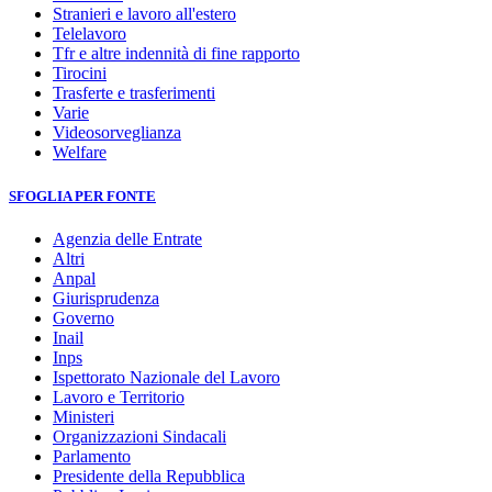
Stranieri e lavoro all'estero
Telelavoro
Tfr e altre indennità di fine rapporto
Tirocini
Trasferte e trasferimenti
Varie
Videosorveglianza
Welfare
SFOGLIA PER FONTE
Agenzia delle Entrate
Altri
Anpal
Giurisprudenza
Governo
Inail
Inps
Ispettorato Nazionale del Lavoro
Lavoro e Territorio
Ministeri
Organizzazioni Sindacali
Parlamento
Presidente della Repubblica