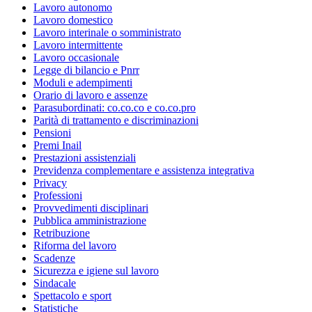
Lavoro autonomo
Lavoro domestico
Lavoro interinale o somministrato
Lavoro intermittente
Lavoro occasionale
Legge di bilancio e Pnrr
Moduli e adempimenti
Orario di lavoro e assenze
Parasubordinati: co.co.co e co.co.pro
Parità di trattamento e discriminazioni
Pensioni
Premi Inail
Prestazioni assistenziali
Previdenza complementare e assistenza integrativa
Privacy
Professioni
Provvedimenti disciplinari
Pubblica amministrazione
Retribuzione
Riforma del lavoro
Scadenze
Sicurezza e igiene sul lavoro
Sindacale
Spettacolo e sport
Statistiche