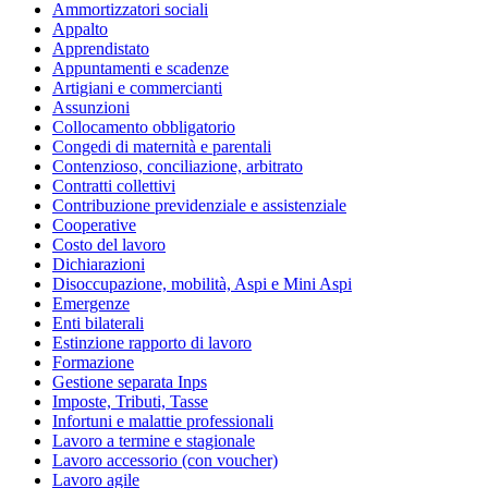
Ammortizzatori sociali
Appalto
Apprendistato
Appuntamenti e scadenze
Artigiani e commercianti
Assunzioni
Collocamento obbligatorio
Congedi di maternità e parentali
Contenzioso, conciliazione, arbitrato
Contratti collettivi
Contribuzione previdenziale e assistenziale
Cooperative
Costo del lavoro
Dichiarazioni
Disoccupazione, mobilità, Aspi e Mini Aspi
Emergenze
Enti bilaterali
Estinzione rapporto di lavoro
Formazione
Gestione separata Inps
Imposte, Tributi, Tasse
Infortuni e malattie professionali
Lavoro a termine e stagionale
Lavoro accessorio (con voucher)
Lavoro agile