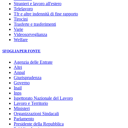
Stranieri e lavoro all'estero
Telelavoro
Tfr e altre indennità di fine rapporto
Tirocini
Trasferte e trasferimenti
Varie
Videosorveglianza
Welfare
SFOGLIA PER FONTE
Agenzia delle Entrate
Altri
Anpal
Giurisprudenza
Governo
Inail
Inps
Ispettorato Nazionale del Lavoro
Lavoro e Territorio
Ministeri
Organizzazioni Sindacali
Parlamento
Presidente della Repubblica