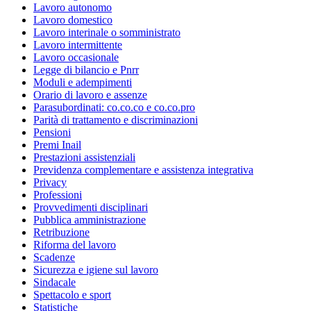
Lavoro autonomo
Lavoro domestico
Lavoro interinale o somministrato
Lavoro intermittente
Lavoro occasionale
Legge di bilancio e Pnrr
Moduli e adempimenti
Orario di lavoro e assenze
Parasubordinati: co.co.co e co.co.pro
Parità di trattamento e discriminazioni
Pensioni
Premi Inail
Prestazioni assistenziali
Previdenza complementare e assistenza integrativa
Privacy
Professioni
Provvedimenti disciplinari
Pubblica amministrazione
Retribuzione
Riforma del lavoro
Scadenze
Sicurezza e igiene sul lavoro
Sindacale
Spettacolo e sport
Statistiche