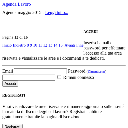
Agenda Lavoro
Agenda maggio 2015 -
Leggi tutto...
ACCEDI
Pagina
12
di
16
Inserisci email e
Inizio
Indietro
8
9
10
11
12
13
14
15
Avanti
Fine
password per effettuare
l'accesso alla tua area
riservata e visualizzare le aree e i documenti a te dedicati.
Email
Password
(
Dimenticata?
)
Rimani connesso
REGISTRATI
Vuoi visualizzare le aree riservate e rimanere aggiornato sulle novità
in materia di fisco e leggi sul lavoro? Registrati subito e
gratuitamente tramite la pagina di iscrizione.