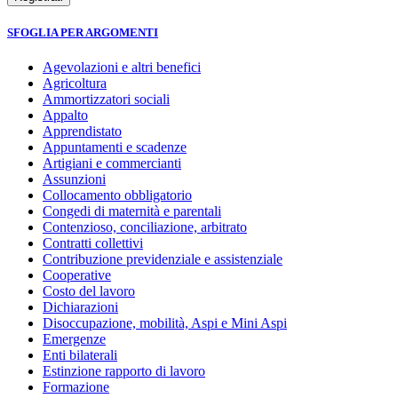
SFOGLIA PER ARGOMENTI
Agevolazioni e altri benefici
Agricoltura
Ammortizzatori sociali
Appalto
Apprendistato
Appuntamenti e scadenze
Artigiani e commercianti
Assunzioni
Collocamento obbligatorio
Congedi di maternità e parentali
Contenzioso, conciliazione, arbitrato
Contratti collettivi
Contribuzione previdenziale e assistenziale
Cooperative
Costo del lavoro
Dichiarazioni
Disoccupazione, mobilità, Aspi e Mini Aspi
Emergenze
Enti bilaterali
Estinzione rapporto di lavoro
Formazione