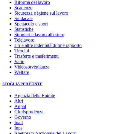
Riforma del lavoro
Scadenze
Sicurezza e igiene sul lavoro
Sindacale
Spettacolo e sport
Statistiche
Stranieri e lavoro all'estero
Telelavoro
Tfr e altre indennità di fine rapporto
Tirocini
Trasferte e trasferimenti
Varie
Videosorveglianza
Welfare
SFOGLIA PER FONTE
Agenzia delle Entrate
Altri
Anpal
Giurisprudenza
Governo
Inail
Inps
Ispettorato Nazionale del Lavoro