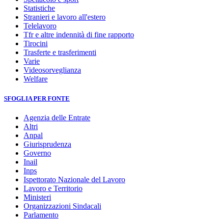
Statistiche
Stranieri e lavoro all'estero
Telelavoro
Tfr e altre indennità di fine rapporto
Tirocini
Trasferte e trasferimenti
Varie
Videosorveglianza
Welfare
SFOGLIA PER FONTE
Agenzia delle Entrate
Altri
Anpal
Giurisprudenza
Governo
Inail
Inps
Ispettorato Nazionale del Lavoro
Lavoro e Territorio
Ministeri
Organizzazioni Sindacali
Parlamento