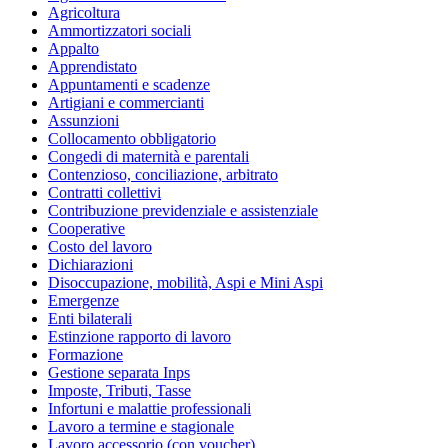
Agricoltura
Ammortizzatori sociali
Appalto
Apprendistato
Appuntamenti e scadenze
Artigiani e commercianti
Assunzioni
Collocamento obbligatorio
Congedi di maternità e parentali
Contenzioso, conciliazione, arbitrato
Contratti collettivi
Contribuzione previdenziale e assistenziale
Cooperative
Costo del lavoro
Dichiarazioni
Disoccupazione, mobilità, Aspi e Mini Aspi
Emergenze
Enti bilaterali
Estinzione rapporto di lavoro
Formazione
Gestione separata Inps
Imposte, Tributi, Tasse
Infortuni e malattie professionali
Lavoro a termine e stagionale
Lavoro accessorio (con voucher)