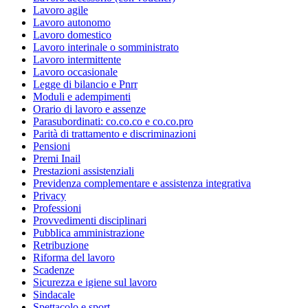
Lavoro agile
Lavoro autonomo
Lavoro domestico
Lavoro interinale o somministrato
Lavoro intermittente
Lavoro occasionale
Legge di bilancio e Pnrr
Moduli e adempimenti
Orario di lavoro e assenze
Parasubordinati: co.co.co e co.co.pro
Parità di trattamento e discriminazioni
Pensioni
Premi Inail
Prestazioni assistenziali
Previdenza complementare e assistenza integrativa
Privacy
Professioni
Provvedimenti disciplinari
Pubblica amministrazione
Retribuzione
Riforma del lavoro
Scadenze
Sicurezza e igiene sul lavoro
Sindacale
Spettacolo e sport