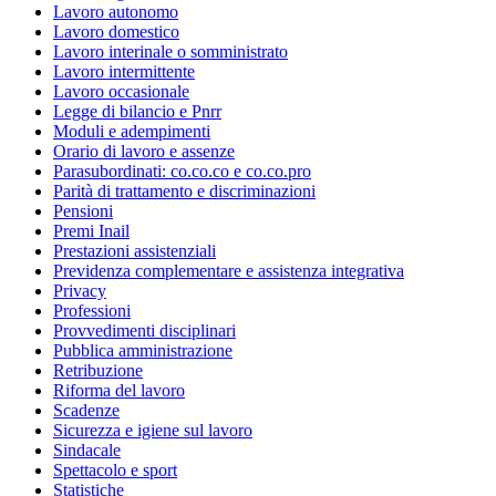
Lavoro autonomo
Lavoro domestico
Lavoro interinale o somministrato
Lavoro intermittente
Lavoro occasionale
Legge di bilancio e Pnrr
Moduli e adempimenti
Orario di lavoro e assenze
Parasubordinati: co.co.co e co.co.pro
Parità di trattamento e discriminazioni
Pensioni
Premi Inail
Prestazioni assistenziali
Previdenza complementare e assistenza integrativa
Privacy
Professioni
Provvedimenti disciplinari
Pubblica amministrazione
Retribuzione
Riforma del lavoro
Scadenze
Sicurezza e igiene sul lavoro
Sindacale
Spettacolo e sport
Statistiche