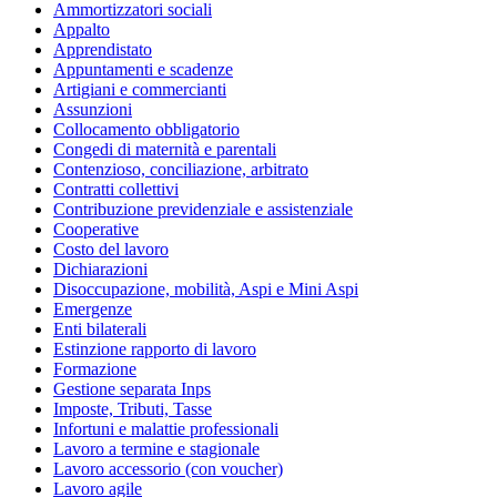
Ammortizzatori sociali
Appalto
Apprendistato
Appuntamenti e scadenze
Artigiani e commercianti
Assunzioni
Collocamento obbligatorio
Congedi di maternità e parentali
Contenzioso, conciliazione, arbitrato
Contratti collettivi
Contribuzione previdenziale e assistenziale
Cooperative
Costo del lavoro
Dichiarazioni
Disoccupazione, mobilità, Aspi e Mini Aspi
Emergenze
Enti bilaterali
Estinzione rapporto di lavoro
Formazione
Gestione separata Inps
Imposte, Tributi, Tasse
Infortuni e malattie professionali
Lavoro a termine e stagionale
Lavoro accessorio (con voucher)
Lavoro agile