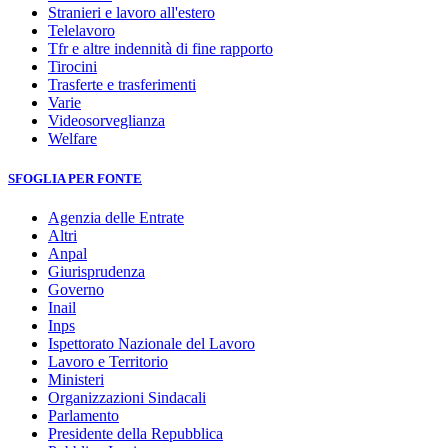
Stranieri e lavoro all'estero
Telelavoro
Tfr e altre indennità di fine rapporto
Tirocini
Trasferte e trasferimenti
Varie
Videosorveglianza
Welfare
SFOGLIA PER FONTE
Agenzia delle Entrate
Altri
Anpal
Giurisprudenza
Governo
Inail
Inps
Ispettorato Nazionale del Lavoro
Lavoro e Territorio
Ministeri
Organizzazioni Sindacali
Parlamento
Presidente della Repubblica