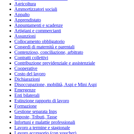
Agricoltura
Ammortizzatori sociali
Appalto
Apprendistato
Appuntamenti e scadenze
Artigiani e commercianti
Assunzioni
Collocamento obbligatorio
Congedi di maternità e parentali
Contenzioso, conciliazione, arbitrato
Contratti collettivi
Contribuzione previdenziale e assistenziale
Cooperative
Costo del lavoro
Dichiarazioni
Disoccupazione, mobilità, Aspi e Mini Aspi
Emergenze
Enti bilaterali
Estinzione rapporto di lavoro
Formazione
Gestione separata Inps
Imposte, Tributi, Tasse
Infortuni e malattie professionali
Lavoro a termine e stagionale
Lavoro accessorio (con voucher)