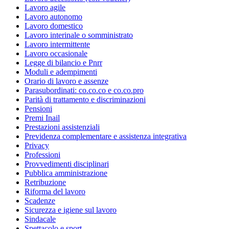
Lavoro agile
Lavoro autonomo
Lavoro domestico
Lavoro interinale o somministrato
Lavoro intermittente
Lavoro occasionale
Legge di bilancio e Pnrr
Moduli e adempimenti
Orario di lavoro e assenze
Parasubordinati: co.co.co e co.co.pro
Parità di trattamento e discriminazioni
Pensioni
Premi Inail
Prestazioni assistenziali
Previdenza complementare e assistenza integrativa
Privacy
Professioni
Provvedimenti disciplinari
Pubblica amministrazione
Retribuzione
Riforma del lavoro
Scadenze
Sicurezza e igiene sul lavoro
Sindacale
Spettacolo e sport