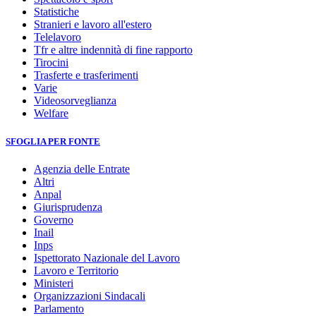
Statistiche
Stranieri e lavoro all'estero
Telelavoro
Tfr e altre indennità di fine rapporto
Tirocini
Trasferte e trasferimenti
Varie
Videosorveglianza
Welfare
SFOGLIA PER FONTE
Agenzia delle Entrate
Altri
Anpal
Giurisprudenza
Governo
Inail
Inps
Ispettorato Nazionale del Lavoro
Lavoro e Territorio
Ministeri
Organizzazioni Sindacali
Parlamento